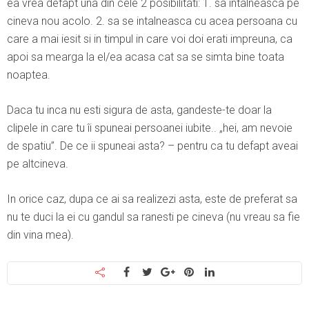
ea vrea defapt una din cele 2 posibilitati: 1. sa intalneasca pe
cineva nou acolo. 2. sa se intalneasca cu acea persoana cu
care a mai iesit si in timpul in care voi doi erati impreuna, ca
apoi sa mearga la el/ea acasa cat sa se simta bine toata
noaptea.
Daca tu inca nu esti sigura de asta, gandeste-te doar la
clipele in care tu îi spuneai persoanei iubite.. „hei, am nevoie
de spatiu”. De ce ii spuneai asta? – pentru ca tu defapt aveai
pe altcineva.
In orice caz, dupa ce ai sa realizezi asta, este de preferat sa
nu te duci la ei cu gandul sa ranesti pe cineva (nu vreau sa fie
din vina mea).