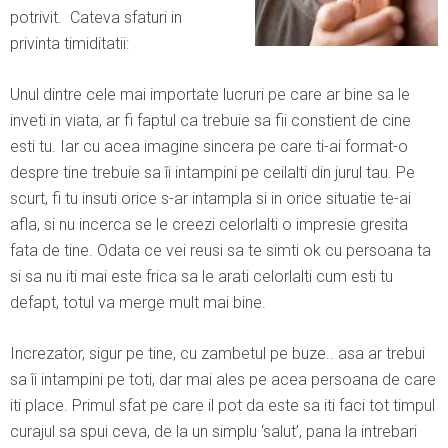
potrivit. Cateva sfaturi in
privinta timiditatii:
Unul dintre cele mai importate lucruri pe care ar bine sa le
inveti in viata, ar fi faptul ca trebuie sa fii constient de cine
esti tu. Iar cu acea imagine sincera pe care ti-ai format-o
despre tine trebuie sa îi intampini pe ceilalti din jurul tau. Pe
scurt, fi tu insuti orice s-ar intampla si in orice situatie te-ai
afla, si nu incerca se le creezi celorlalti o impresie gresita
fata de tine. Odata ce vei reusi sa te simti ok cu persoana ta
si sa nu iti mai este frica sa le arati celorlalti cum esti tu
defapt, totul va merge mult mai bine.
Increzator, sigur pe tine, cu zambetul pe buze.. asa ar trebui
sa îi intampini pe toti, dar mai ales pe acea persoana de care
iti place. Primul sfat pe care il pot da este sa iti faci tot timpul
curajul sa spui ceva, de la un simplu ‘salut’, pana la intrebari