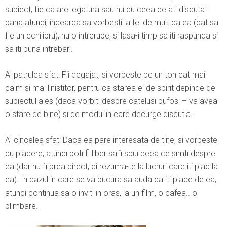
subiect, fie ca are legatura sau nu cu ceea ce ati discutat
pana atunci; incearca sa vorbesti la fel de mult ca ea (cat sa
fie un echilibru), nu o intrerupe, si lasa-i timp sa iti raspunda si
sa iti puna intrebari.
Al patrulea sfat: Fii degajat, si vorbeste pe un ton cat mai
calm si mai linistitor, pentru ca starea ei de spirit depinde de
subiectul ales (daca vorbiti despre catelusi pufosi – va avea
o stare de bine) si de modul in care decurge discutia.
Al cincelea sfat: Daca ea pare interesata de tine, si vorbeste
cu placere, atunci poti fi liber sa îi spui ceea ce simti despre
ea (dar nu fi prea direct, ci rezuma-te la lucruri care iti plac la
ea). In cazul in care se va bucura sa auda ca iti place de ea,
atunci continua sa o inviti in oras, la un film, o cafea.. o
plimbare.