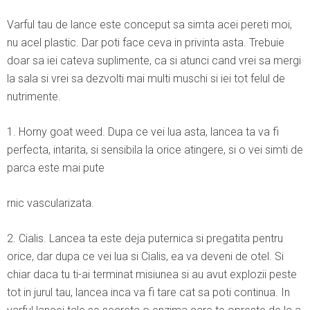
Varful tau de lance este conceput sa simta acei pereti moi,
nu acel plastic. Dar poti face ceva in privinta asta. Trebuie
doar sa iei cateva suplimente, ca si atunci cand vrei sa mergi
la sala si vrei sa dezvolti mai multi muschi si iei tot felul de
nutrimente.
1. Horny goat weed. Dupa ce vei lua asta, lancea ta va fi
perfecta, intarita, si sensibila la orice atingere, si o vei simti de
parca este mai pute
rnic vascularizata.
2. Cialis. Lancea ta este deja puternica si pregatita pentru
orice, dar dupa ce vei lua si Cialis, ea va deveni de otel. Si
chiar daca tu ti-ai terminat misiunea si au avut explozii peste
tot in jurul tau, lancea inca va fi tare cat sa poti continua. In