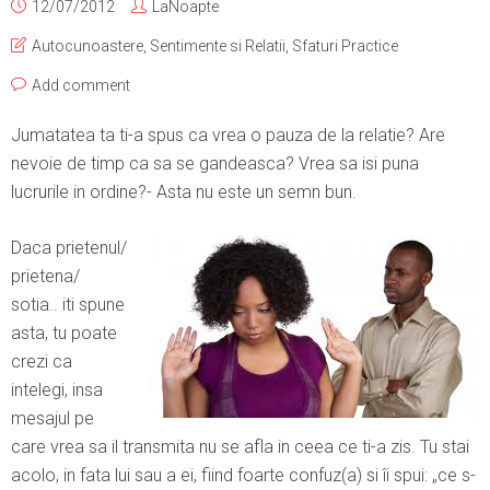
12/07/2012
LaNoapte
Autocunoastere
,
Sentimente si Relatii
,
Sfaturi Practice
Add comment
Jumatatea ta ti-a spus ca vrea o pauza de la relatie? Are
nevoie de timp ca sa se gandeasca? Vrea sa isi puna
lucrurile in ordine?- Asta nu este un semn bun.
Daca prietenul/
prietena/
sotia.. iti spune
asta, tu poate
crezi ca
intelegi, insa
mesajul pe
care vrea sa il transmita nu se afla in ceea ce ti-a zis. Tu stai
acolo, in fata lui sau a ei, fiind foarte confuz(a) si îi spui: „ce s-