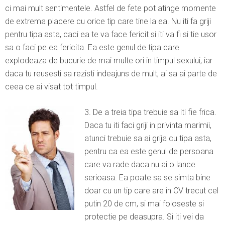
ci mai mult sentimentele. Astfel de fete pot atinge momente
de extrema placere cu orice tip care tine la ea. Nu iti fa griji
pentru tipa asta, caci ea te va face fericit si iti va fi si tie usor
sa o faci pe ea fericita. Ea este genul de tipa care
explodeaza de bucurie de mai multe ori in timpul sexului, iar
daca tu reusesti sa rezisti indeajuns de mult, ai sa ai parte de
ceea ce ai visat tot timpul.
3. De a treia tipa trebuie sa iti fie frica.
Daca tu iti faci griji in privinta marimii,
atunci trebuie sa ai grija cu tipa asta,
pentru ca ea este genul de persoana
care va rade daca nu ai o lance
serioasa. Ea poate sa se simta bine
doar cu un tip care are in CV trecut cel
putin 20 de cm, si mai foloseste si
protectie pe deasupra. Si iti vei da