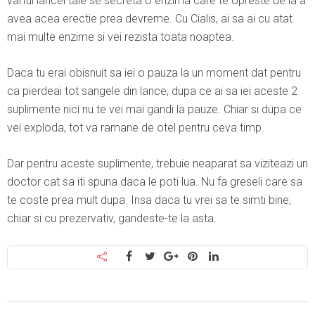
varful lancei tale se secreta o enzima care te opreste de la a
avea acea erectie prea devreme. Cu Cialis, ai sa ai cu atat
mai multe enzime si vei rezista toata noaptea.
Daca tu erai obisnuit sa iei o pauza la un moment dat pentru
ca pierdeai tot sangele din lance, dupa ce ai sa iei aceste 2
suplimente nici nu te vei mai gandi la pauze. Chiar si dupa ce
vei exploda, tot va ramane de otel pentru ceva timp.
Dar pentru aceste suplimente, trebuie neaparat sa viziteazi un
doctor cat sa iti spuna daca le poti lua. Nu fa greseli care sa
te coste prea mult dupa. Insa daca tu vrei sa te simti bine,
chiar si cu prezervativ, gandeste-te la asta.