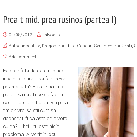
Prea timid, prea rusinos (partea I)
09/08/2012
LaNoapte
Autocunoastere
,
Dragoste si Iubire
,
Ganduri
,
Sentimente si Relatii
,
S
Add comment
Ea este fata de care iti place,
insa nu ai curajul sa faci ceva in
privinta asta? Ea stie ca tu o
placi insa nu stii ce sa faci in
continuare, pentru ca esti prea
timid? Vrei sa stii cum sa
depasesti frica asta de a vorbi
cu ea? – hei.. nu este nicio
problema. Ai venit in locul