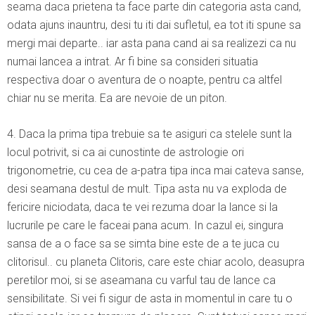
seama daca prietena ta face parte din categoria asta cand,
odata ajuns inauntru, desi tu iti dai sufletul, ea tot iti spune sa
mergi mai departe.. iar asta pana cand ai sa realizezi ca nu
numai lancea a intrat. Ar fi bine sa consideri situatia
respectiva doar o aventura de o noapte, pentru ca altfel
chiar nu se merita. Ea are nevoie de un piton.
4. Daca la prima tipa trebuie sa te asiguri ca stelele sunt la
locul potrivit, si ca ai cunostinte de astrologie ori
trigonometrie, cu cea de a-patra tipa inca mai cateva sanse,
desi seamana destul de mult. Tipa asta nu va exploda de
fericire niciodata, daca te vei rezuma doar la lance si la
lucrurile pe care le faceai pana acum. In cazul ei, singura
sansa de a o face sa se simta bine este de a te juca cu
clitorisul.. cu planeta Clitoris, care este chiar acolo, deasupra
peretilor moi, si se aseamana cu varful tau de lance ca
sensibilitate. Si vei fi sigur de asta in momentul in care tu o