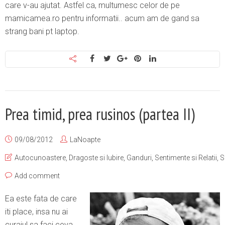
care v-au ajutat. Astfel ca, multumesc celor de pe
mamicamea.ro pentru informatii.. acum am de gand sa
strang bani pt laptop.
Prea timid, prea rusinos (partea II)
09/08/2012
LaNoapte
Autocunoastere
,
Dragoste si Iubire
,
Ganduri
,
Sentimente si Relatii
,
S
Add comment
Ea este fata de care
iti place, insa nu ai
curajul sa faci ceva