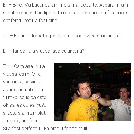
El: – Bine. Ma bucur ca am mers mai departe. Aseara m-am
simtit execelent cu tipa asta robusta. Peretii ei au fost moi si
catifelati.. totul a fost bine.
Tu: – Eu am intrebat-o pe Catalina daca vrea sa iesim si..
El: – Iar ea nu a vrut sa iasa cu tine, nu?
Tu: – Cam asa. Nu a
vrut sa iesim. Mi-a
spus insa, sa vin la
apartementul ei. Iar
tu mi-ai spus ca este
ok sa ies cu ea, nu?..
si asta s-a intamplat.
Iar apoi, am facut-o.
Si a fost perfect. Ei i-a placut foarte mult.