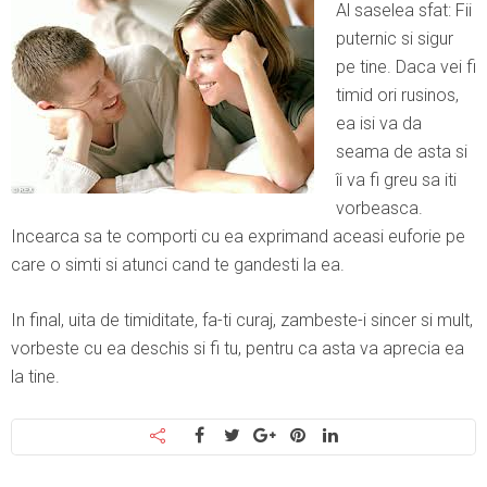
Al saselea sfat: Fii
puternic si sigur
pe tine. Daca vei fi
timid ori rusinos,
ea isi va da
seama de asta si
îi va fi greu sa iti
vorbeasca.
Incearca sa te comporti cu ea exprimand aceasi euforie pe
care o simti si atunci cand te gandesti la ea.
In final, uita de timiditate, fa-ti curaj, zambeste-i sincer si mult,
vorbeste cu ea deschis si fi tu, pentru ca asta va aprecia ea
la tine.