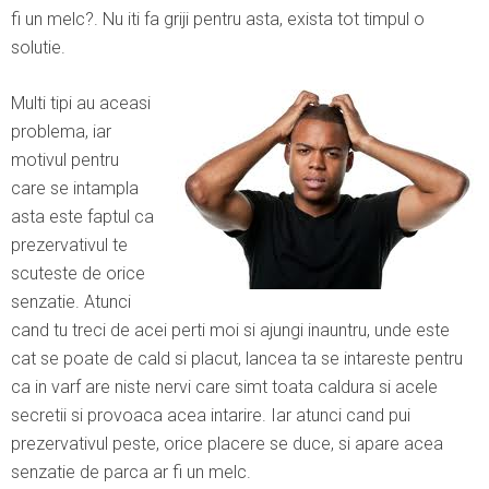
fi un melc?. Nu iti fa griji pentru asta, exista tot timpul o
solutie.
Multi tipi au aceasi
problema, iar
motivul pentru
care se intampla
asta este faptul ca
prezervativul te
scuteste de orice
senzatie. Atunci
cand tu treci de acei perti moi si ajungi inauntru, unde este
cat se poate de cald si placut, lancea ta se intareste pentru
ca in varf are niste nervi care simt toata caldura si acele
secretii si provoaca acea intarire. Iar atunci cand pui
prezervativul peste, orice placere se duce, si apare acea
senzatie de parca ar fi un melc.