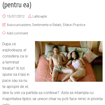
(pentru ea)
15/07/2012
LaNoapte
Autocunoastere
,
Sentimente si Relatii
,
Sfaturi Practice
Add comment
Dupa ce
explodeaza, el
considera ca si-
a terminat
treaba? Iti tot
spune sa il lasi in
pace sau sa nu
te aproprii de el,
desi tu vrei ca partida sa continue?. Asta se intampla cu
majoritatea tipilor, iar uneori chiar nu poti face nimic in privinta
asta.