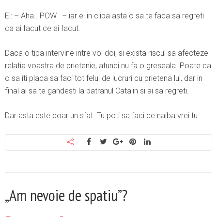
El: – Aha.. POW. – iar el in clipa asta o sa te faca sa regreti
ca ai facut ce ai facut.
Daca o tipa intervine intre voi doi, si exista riscul sa afecteze
relatia voastra de prietenie, atunci nu fa o greseala. Poate ca
o sa iti placa sa faci tot felul de lucruri cu prietena lui, dar in
final ai sa te gandesti la batranul Catalin si ai sa regreti.
Dar asta este doar un sfat. Tu poti sa faci ce naiba vrei tu.
„Am nevoie de spatiu”?