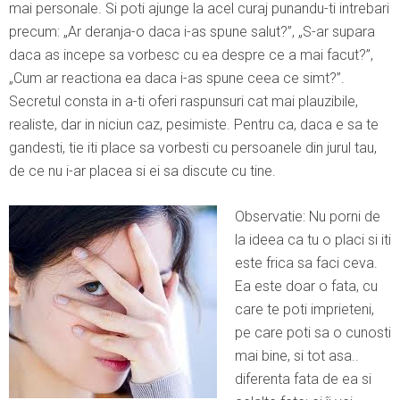
mai personale. Si poti ajunge la acel curaj punandu-ti intrebari
precum: „Ar deranja-o daca i-as spune salut?”, „S-ar supara
daca as incepe sa vorbesc cu ea despre ce a mai facut?”,
„Cum ar reactiona ea daca i-as spune ceea ce simt?”.
Secretul consta in a-ti oferi raspunsuri cat mai plauzibile,
realiste, dar in niciun caz, pesimiste. Pentru ca, daca e sa te
gandesti, tie iti place sa vorbesti cu persoanele din jurul tau,
de ce nu i-ar placea si ei sa discute cu tine.
Observatie: Nu porni de
la ideea ca tu o placi si iti
este frica sa faci ceva.
Ea este doar o fata, cu
care te poti imprieteni,
pe care poti sa o cunosti
mai bine, si tot asa..
diferenta fata de ea si