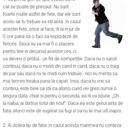
cat se poate de precaut. Nu sunt
foarte multe astfel de fete, dar ele sunt
acolo iar tu trebuie sa stii asta. In cazul
acestei fete, orice ai face, iti ia in jur de
5 ore pana sa o faci sa explodeze de
fericire. Sexul nu va mai fi o placere
pentru tine in decursul acestor ore, ci
va deveni o proba.. un fel de competitie. Daca nu o saruti
continuu, daca nu o musti din cand in cand, daca nu o tragi
de par sau daca nu te misti cum trebuie.. nici nu merita sa
mai termini treaba pana la capat. Insa, daca tu vrei sa
continui, este bine sa stii ca atunci cand vei gresi numai o
singura data, chiar si pentru o secunda, ea iti va spune: „Oh..
la naiba, ai distrus totul din nou!”. Daca ea este genul asta de
fata, atunci este de sugerat sa fugi si sa nu te mai uiti inapoi.
2. Al doilea tip de fata: In cazul acesta marimea nu conteza