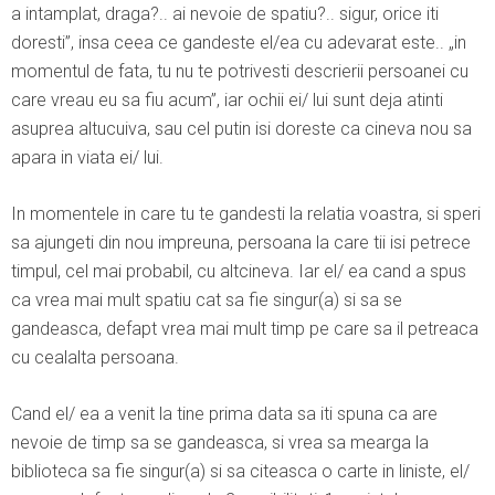
a intamplat, draga?.. ai nevoie de spatiu?.. sigur, orice iti
doresti”, insa ceea ce gandeste el/ea cu adevarat este.. „in
momentul de fata, tu nu te potrivesti descrierii persoanei cu
care vreau eu sa fiu acum”, iar ochii ei/ lui sunt deja atinti
asuprea altucuiva, sau cel putin isi doreste ca cineva nou sa
apara in viata ei/ lui.
In momentele in care tu te gandesti la relatia voastra, si speri
sa ajungeti din nou impreuna, persoana la care tii isi petrece
timpul, cel mai probabil, cu altcineva. Iar el/ ea cand a spus
ca vrea mai mult spatiu cat sa fie singur(a) si sa se
gandeasca, defapt vrea mai mult timp pe care sa il petreaca
cu cealalta persoana.
Cand el/ ea a venit la tine prima data sa iti spuna ca are
nevoie de timp sa se gandeasca, si vrea sa mearga la
biblioteca sa fie singur(a) si sa citeasca o carte in liniste, el/