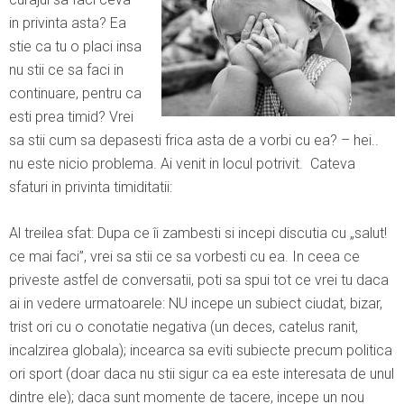
in privinta asta? Ea
stie ca tu o placi insa
nu stii ce sa faci in
continuare, pentru ca
esti prea timid? Vrei
sa stii cum sa depasesti frica asta de a vorbi cu ea? – hei..
nu este nicio problema. Ai venit in locul potrivit. Cateva
sfaturi in privinta timiditatii:
Al treilea sfat: Dupa ce îi zambesti si incepi discutia cu „salut!
ce mai faci”, vrei sa stii ce sa vorbesti cu ea. In ceea ce
priveste astfel de conversatii, poti sa spui tot ce vrei tu daca
ai in vedere urmatoarele: NU incepe un subiect ciudat, bizar,
trist ori cu o conotatie negativa (un deces, catelus ranit,
incalzirea globala); incearca sa eviti subiecte precum politica
ori sport (doar daca nu stii sigur ca ea este interesata de unul
dintre ele); daca sunt momente de tacere, incepe un nou