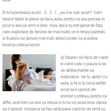
El tot presteaza acolo.. 3.. 2.. 1.. „eu ma culc acum”. Cam
tuturor tipilor le place sa faca asta, pentru ca asa percep ei
jocul si asa se simt ei bine. Insa, daca tu esti genul de fata
care explodezi de fericire de mai multe ori in timpul partidei,
si iti place sa dureze mai mult, atunci poate ca ai putea
incerca cateva lucruri:
a) Spune-i sa faca din cand
in cand cate o pauza si sa
se abtina inainte sa
explodeze. Iar tu, ajuta-l cu
asta, si fa si tu ceva astfel
incat sa il opresti din
prestat continuu, pentru ca
altfel, acel tren va veni cu viteza si tu nu vei avea nicio sansa
sa il opresti. Incearca sa faci asta pana cand te vei simti cu