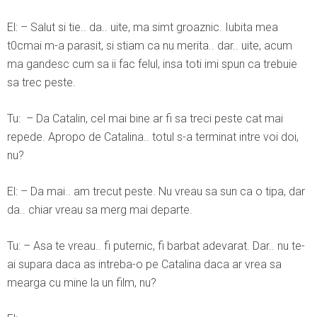
El: – Salut si tie.. da.. uite, ma simt groaznic. Iubita mea
t0cmai m-a parasit, si stiam ca nu merita.. dar.. uite, acum
ma gandesc cum sa ii fac felul, insa toti imi spun ca trebuie
sa trec peste.
Tu: – Da Catalin, cel mai bine ar fi sa treci peste cat mai
repede. Apropo de Catalina.. totul s-a terminat intre voi doi,
nu?
El: – Da mai.. am trecut peste. Nu vreau sa sun ca o tipa, dar
da.. chiar vreau sa merg mai departe.
Tu: – Asa te vreau.. fi puternic, fi barbat adevarat. Dar.. nu te-
ai supara daca as intreba-o pe Catalina daca ar vrea sa
mearga cu mine la un film, nu?