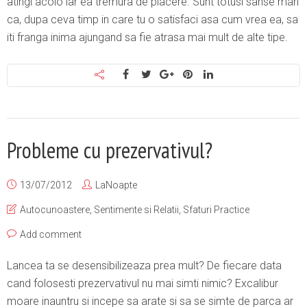
atingi acolo iar ea tremura de placere. Sunt totusi sanse mari
ca, dupa ceva timp in care tu o satisfaci asa cum vrea ea, sa
iti franga inima ajungand sa fie atrasa mai mult de alte tipe.
Probleme cu prezervativul?
13/07/2012
LaNoapte
Autocunoastere
,
Sentimente si Relatii
,
Sfaturi Practice
Add comment
Lancea ta se desensibilizeaza prea mult? De fiecare data
cand folosesti prezervativul nu mai simti nimic? Excalibur
moare inauntru si incepe sa arate si sa se simte de parca ar