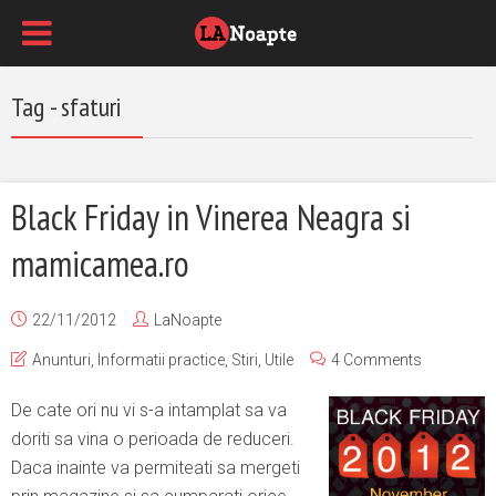
Tag - sfaturi
Black Friday in Vinerea Neagra si
mamicamea.ro
22/11/2012
LaNoapte
Anunturi
,
Informatii practice
,
Stiri
,
Utile
4 Comments
De cate ori nu vi s-a intamplat sa va
doriti sa vina o perioada de reduceri.
Daca inainte va permiteati sa mergeti