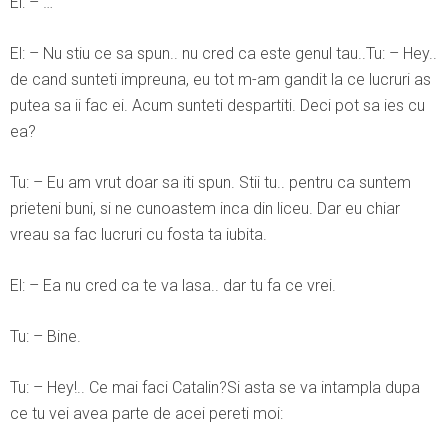
El: – …
El: – Nu stiu ce sa spun.. nu cred ca este genul tau..Tu: – Hey..
de cand sunteti impreuna, eu tot m-am gandit la ce lucruri as
putea sa ii fac ei. Acum sunteti despartiti. Deci pot sa ies cu
ea?
Tu: – Eu am vrut doar sa iti spun. Stii tu.. pentru ca suntem
prieteni buni, si ne cunoastem inca din liceu. Dar eu chiar
vreau sa fac lucruri cu fosta ta iubita.
El: – Ea nu cred ca te va lasa.. dar tu fa ce vrei.
Tu: – Bine.
Tu: – Hey!.. Ce mai faci Catalin?Si asta se va intampla dupa
ce tu vei avea parte de acei pereti moi: