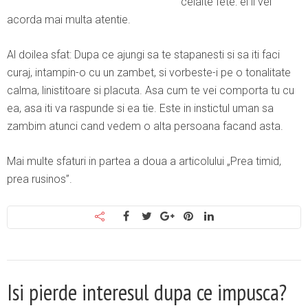
celalte fete: ei îi vei
acorda mai multa atentie.
Al doilea sfat: Dupa ce ajungi sa te stapanesti si sa iti faci
curaj, intampin-o cu un zambet, si vorbeste-i pe o tonalitate
calma, linistitoare si placuta. Asa cum te vei comporta tu cu
ea, asa iti va raspunde si ea tie. Este in instictul uman sa
zambim atunci cand vedem o alta persoana facand asta.
Mai multe sfaturi in partea a doua a articolului „Prea timid,
prea rusinos”.
Isi pierde interesul dupa ce impusca?