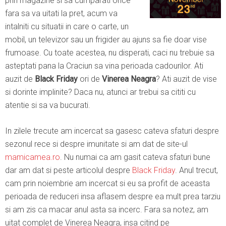
prin magazine si sa cumparati orice
fara sa va uitati la pret, acum va
intalniti cu situatii in care o carte, un
mobil, un televizor sau un frigider au ajuns sa fie doar vise
frumoase. Cu toate acestea, nu disperati, caci nu trebuie sa
asteptati pana la Craciun sa vina perioada cadourilor. Ati
auzit de
Black Friday
ori de
Vinerea Neagra
? Ati auzit de vise
si dorinte implinite? Daca nu, atunci ar trebui sa cititi cu
atentie si sa va bucurati.
In zilele trecute am incercat sa gasesc cateva sfaturi despre
sezonul rece si despre imunitate si am dat de site-ul
mamicamea.ro
. Nu numai ca am gasit cateva sfaturi bune
dar am dat si peste articolul despre
Black Friday
. Anul trecut,
cam prin noiembrie am incercat si eu sa profit de aceasta
perioada de reduceri insa aflasem despre ea mult prea tarziu
si am zis ca macar anul asta sa incerc. Fara sa notez, am
uitat complet de Vinerea Neagra, insa citind pe