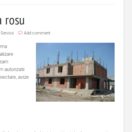
a rosu
,
Servicii
Add comment
irma
alizare
lizam
m autorizatii
iectare, avize