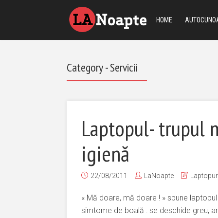
HOME
AUTOCUNO
Category - Servicii
Laptopul- trupul 
igienă
22/08/2011
LaNoapte
Laptopur
« Mă doare, mă doare ! » spune laptopul
simtome de boală : se deschide greu, ar