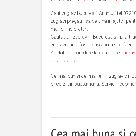
Caut zugrav bucuresti. Anunturi tel 072
zugravi pregatiti sa va vina in ajutor pent
mai ieftine preturi.
Cautati un zugrav in Bucuresti si nu a-ti g
zugravul nu a fost serios si nu si-a facut
Apelati cu incredere la echipa de
zugrav
lanoapte.ro
Cel mai bun si cel mai ieftin zugrav din
orice zi din saptamana. Servicii recoma
Cea mai buna si c