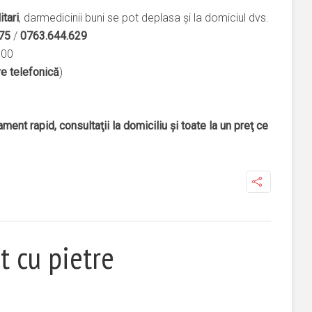
itari
, darmedicinii buni se pot deplasa şi la domiciul dvs.
75
/
0763.644.629
.00
e telefonică
)
ament rapid, consultaţii la domiciliu şi toate la un preţ ce
nt cu pietre