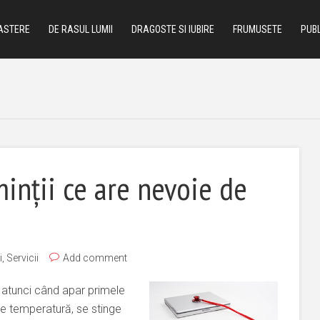
ASTERE
DE RASUL LUMII
DRAGOSTE SI IUBIRE
FRUMUSETE
PUBL
minţii ce are nevoie de
i
,
Servicii
Add comment
 atunci când apar primele
e temperatură, se stinge