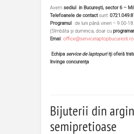
Avem
sediul in Bucureşti, sector 6 – Mil
Telefoanele de contact
sunt:
0721.049.8
Programul
: de luni până vineri – 9.00-18
(Sîmbăta şi duminica, doar cu
programar
Emai
l:
office@servicelaptopbucuresti.ro
Echipa
service de laptopuri
iţi oferă trat
învinge concurenţa
Bijuterii din argi
semipretioase