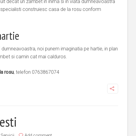
lt decat un zambet in inima si in viata dumneavoastra
specialisti construiesc casa de la rosu conform
artie
i dumneavoastra, noi punem imaginatia pe hartie, in plan
zambet si camin cat mai calduros.
la rosu
, telefon 0763867074
esti
,
Servicii
Add comment