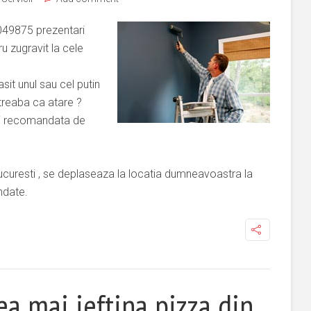
1049875 prezentari
ru zugravit la cele
asit unul sau cel putin
 treaba ca atare ?
i
recomandata de
 Bucuresti , se deplaseaza la locatia dumneavoastra la
ndate.
ea mai ieftina pizza din