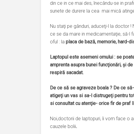
din ce in ce mai des, înecându-se in prafu
sunete de durere la cea mai mică ating
Nu staţi pe gânduri, aduceţi-l la doctor 
ce se da mare in medicamentaţie, să-l fac
oful : la
placa de bază, memorie, hard-dis
Laptopul este asemeni omului : se poate a
amprenta asupra bunei funcţionări, şi de
respiră sacadat.
De ce să se agraveze boala ? De ce să-l ş
atigeţi un vas si sa-l distrugeţi pentru
si consultat cu atenţie- orice fir de praf î
Noi,doctorii de laptopuri, îi vom face o
cauzele bolii
.