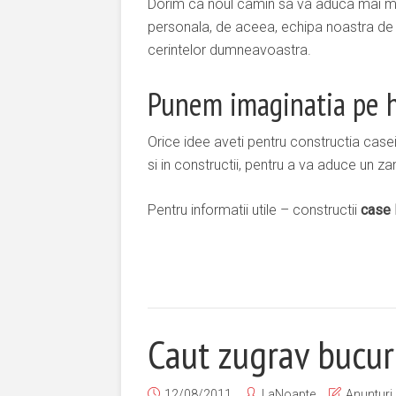
Dorim ca noul camin sa va aduca mai mu
personala, de aceea, echipa noastra de 
cerintelor dumneavoastra.
Punem imaginatia pe h
Orice idee aveti pentru constructia case
si in constructii, pentru a va aduce un 
Pentru informatii utile – constructii
case 
Caut zugrav bucur
12/08/2011
LaNoapte
Anunturi