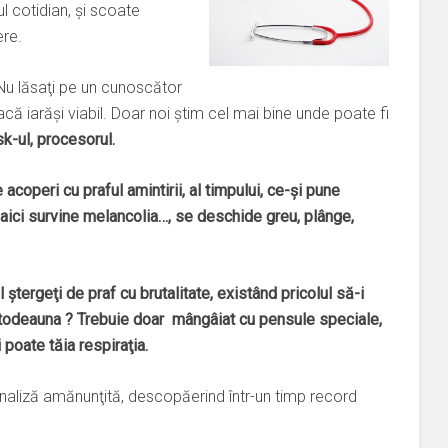
l cotidian, şi scoate
ere.
! Nu lăsaţi pe un cunoscător
ă iarăşi viabil. Doar noi ştim cel mai bine unde poate fi
k-ul, procesorul.
coperi cu praful amintirii, al timpului, ce-şi pune
 aici survine melancolia…, se deschide greu, plânge,
tergeţi de praf cu brutalitate, existând pricolul să-i
 totodeauna ? Trebuie doar mângâiat cu pensule speciale,
i poate tăia respiraţia.
 analiză amănunţită, descopăerind într-un timp record