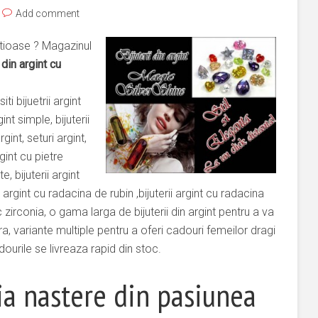
Add comment
retioase ? Magazinul
i din argint cu
iti bijuetrii argint
int simple, bijuterii
gint, seturi argint,
rgint cu pietre
, bijuterii argint
ii argint cu radacina de rubin ,bijuterii argint cu radacina
c zirconia, o gama larga de bijuterii din argint pentru a va
a, variante multiple pentru a oferi cadouri femeilor dragi
dourile se livreaza rapid din stoc.
ia nastere din pasiunea