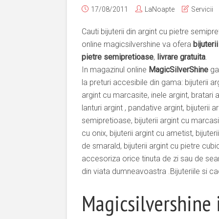
17/08/2011
LaNoapte
Servicii
Cauti bijuterii din argint cu pietre semip
online magicsilvershine va ofera
bijuteri
pietre semipretioase
,
livrare gratuita
.
In magazinul online
MagicSilverShine
gas
la preturi accesibile din gama: bijuterii arg
argint cu marcasite, inele argint, bratari ar
lanturi argint , pandative argint, bijuterii a
semipretioase, bijuterii argint cu marcasite
cu onix, bijuterii argint cu ametist, bijuter
de smarald, bijuterii argint cu pietre cubi
accesoriza orice tinuta de zi sau de sear
din viata dumneavoastra .Bijuteriile si ca
Magicsilvershine 