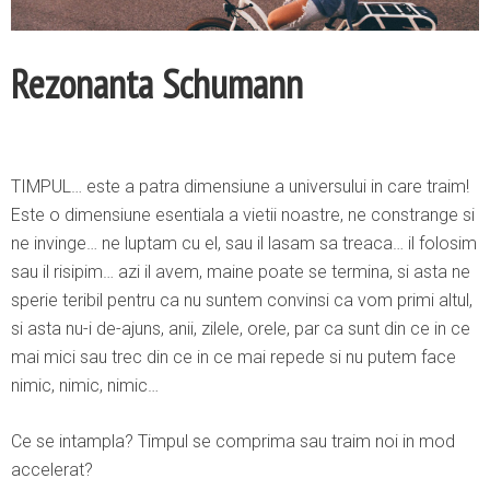
Rezonanta Schumann
TIMPUL… este a patra dimensiune a universului in care traim!
Este o dimensiune esentiala a vietii noastre, ne constrange si
ne invinge… ne luptam cu el, sau il lasam sa treaca… il folosim
sau il risipim… azi il avem, maine poate se termina, si asta ne
sperie teribil pentru ca nu suntem convinsi ca vom primi altul,
si asta nu-i de-ajuns, anii, zilele, orele, par ca sunt din ce in ce
mai mici sau trec din ce in ce mai repede si nu putem face
nimic, nimic, nimic…
Ce se intampla? Timpul se comprima sau traim noi in mod
accelerat?