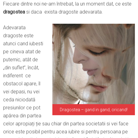
Fiecare dintre noi ne-am întrebat, la un moment dat, ce este
dragostea
si daca exista dragoste adevarata.
Adevarata
dragoste este
atunci cand iubesti
pe cineva atat de
puternic, atât de
„din suflet”, încât,
indiferent ce
obstacol apare, îl
vei depasi, nu vei
ceda niciodată
presiunilor ce pot
Dragostea – gand in gand, oricand!
apărea din partea
celor apropiați ție sau chiar din partea societatii si vei face
orice este posibil pentru acea iubire si pentru persoana pe