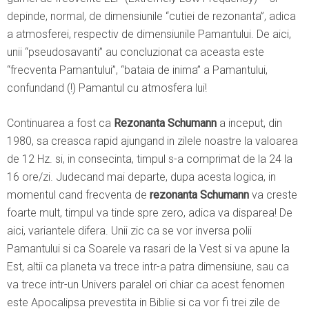
depinde, normal, de dimensiunile “cutiei de rezonanta”, adica
a atmosferei, respectiv de dimensiunile Pamantului. De aici,
unii “pseudosavanti” au concluzionat ca aceasta este
“frecventa Pamantului”, “bataia de inima” a Pamantului,
confundand (!) Pamantul cu atmosfera lui!
Continuarea a fost ca
Rezonanta Schumann
a inceput, din
1980, sa creasca rapid ajungand in zilele noastre la valoarea
de 12 Hz. si, in consecinta, timpul s-a comprimat de la 24 la
16 ore/zi. Judecand mai departe, dupa acesta logica, in
momentul cand frecventa de
rezonanta Schumann
va creste
foarte mult, timpul va tinde spre zero, adica va disparea! De
aici, variantele difera. Unii zic ca se vor inversa polii
Pamantului si ca Soarele va rasari de la Vest si va apune la
Est, altii ca planeta va trece intr-a patra dimensiune, sau ca
va trece intr-un Univers paralel ori chiar ca acest fenomen
este Apocalipsa prevestita in Biblie si ca vor fi trei zile de