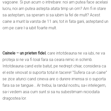
vagoane. Si pun acum o intrebare: noi am putea face acelasi
lucru, noi am putea astepta atata timp un om? Am fi in stare
sa asteptam, sa speram si sa iubim la fel de mult? Acest
caine a murit la varsta de 11 ani, tot in fata garii, asteptand un
om pe care l-a iubit foarte mult.
Cainele – un prieten fidel
, care intotdeauna ne va iubi, ne va
proteja si ne va fi loial fara sa ceara nimic in schimb.
Intotdeauna cand este batut, pe nedrept chiar, considera ca
el este vinovat si suporta totul in tacere! “Sufera ca un caine”
se zice atunci cand cineva are o durere imensa si o suporta
fara sa se tanguie… Ar trebui, la randul nostru, sa-i intelegem,
sa-i vedem asa cum sunt si sa nu subestimam niciodata
dragostea lor.