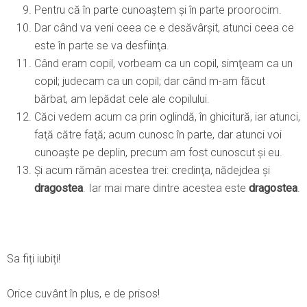
Pentru că în parte cunoaştem şi în parte proorocim.
Dar când va veni ceea ce e desăvârşit, atunci ceea ce
este în parte se va desfiinţa.
Când eram copil, vorbeam ca un copil, simţeam ca un
copil; judecam ca un copil; dar când m-am făcut
bărbat, am lepădat cele ale copilului.
Căci vedem acum ca prin oglindă, în ghicitură, iar atunci,
faţă către faţă; acum cunosc în parte, dar atunci voi
cunoaşte pe deplin, precum am fost cunoscut şi eu.
Şi acum rămân acestea trei: credinţa, nădejdea şi
dragostea
. Iar mai mare dintre acestea este
dragostea
.
Sa fiți iubiți!
Orice cuvânt în plus, e de prisos!