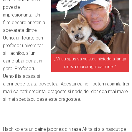
poveste
impresionanta. Un
film despre prietenia
adevarata dintre
Ueno, un foarte bun
profesor universitar
si Hachiko, si un
„Mi-au spus sa nu stau niciodata langa
caine abandonat in
cineva mai dragut ca mine…”
gara. Profesorul
Ueno il ia acasa si
aici incepe toata povestea. Acestui caine ii putem asimila trei
mari calitati: credinta, dragoste si nadejde. dar cea mai mare
si mai spectaculoasa este dragostea.
Hachiko era un caine japonez din rasa Akita si s-a nascut pe