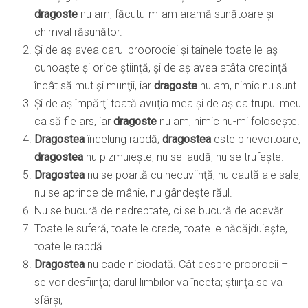
dragoste
nu am, făcutu-m-am aramă sunătoare şi
chimval răsunător.
Şi de aş avea darul proorociei şi tainele toate le-aş
cunoaşte şi orice ştiinţă, şi de aş avea atâta credinţă
încât să mut şi munţii, iar
dragoste
nu am, nimic nu sunt.
Şi de aş împărţi toată avuţia mea şi de aş da trupul meu
ca să fie ars, iar
dragoste
nu am, nimic nu-mi foloseşte.
Dragostea
îndelung rabdă;
dragostea
este binevoitoare,
dragostea
nu pizmuieşte, nu se laudă, nu se trufeşte.
Dragostea
nu se poartă cu necuviinţă, nu caută ale sale,
nu se aprinde de mânie, nu gândeşte răul.
Nu se bucură de nedreptate, ci se bucură de adevăr.
Toate le suferă, toate le crede, toate le nădăjduieşte,
toate le rabdă.
Dragostea
nu cade niciodată. Cât despre proorocii –
se vor desfiinţa; darul limbilor va înceta; ştiinţa se va
sfârşi;