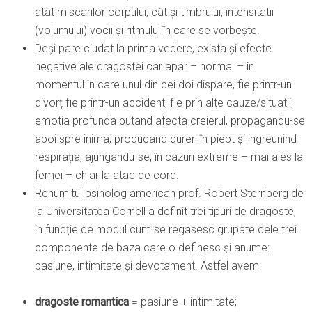
atât miscarilor corpului, cât și timbrului, intensitatii
(volumului) vocii și ritmului în care se vorbește.
Deși pare ciudat la prima vedere, exista și efecte
negative ale dragostei car apar – normal – în
momentul în care unul din cei doi dispare, fie printr-un
divorț fie printr-un accident, fie prin alte cauze/situatii,
emotia profunda putand afecta creierul, propagandu-se
apoi spre inima, producand dureri în piept și ingreunind
respirația, ajungandu-se, în cazuri extreme – mai ales la
femei – chiar la atac de cord.
Renumitul psiholog american prof. Robert Sternberg de
la Universitatea Cornell a definit trei tipuri de dragoste,
în funcție de modul cum se regasesc grupate cele trei
componente de baza care o definesc și anume:
pasiune, intimitate și devotament. Astfel avem:
dragoste romantica
= pasiune + intimitate;