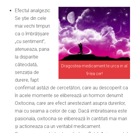
Efectul analgezic.
Se știe din cele
mai vechi timpuri
ca o îmbrățișare
„cu sentiment”,
atenueaza, pana
la disparitie
câteodată,
Dragostea-medicament te urca in al
senzația de
9-lea cer!
durere, fapt
confirmat astăzi de cercetători, care au descoperit ca
în acele momente se eliberează un hormon denumit
Oxitocina, care are efect anesteziant asupra durerilor,
mai cu seama a celor de cap. Dacă imbratisarea este
pasionala, oxitocina se eliberează în cantitati mai mari
și actioneaza ca un veritabil medicament.