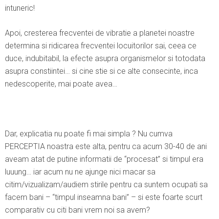
intuneric!
Apoi, cresterea frecventei de vibratie a planetei noastre
determina si ridicarea frecventei locuitorilor sai, ceea ce
duce, indubitabil, la efecte asupra organismelor si totodata
asupra constiintei… si cine stie si ce alte consecinte, inca
nedescoperite, mai poate avea…
Dar, explicatia nu poate fi mai simpla ? Nu cumva
PERCEPTIA noastra este alta, pentru ca acum 30-40 de ani
aveam atat de putine informatii de “procesat” si timpul era
luuung… iar acum nu ne ajunge nici macar sa
citim/vizualizam/audiem stirile pentru ca suntem ocupati sa
facem bani – “timpul inseamna bani” – si este foarte scurt
comparativ cu citi bani vrem noi sa avem?