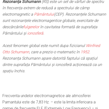
Rezonanța Schumann
(RS) este un set de vârfuri de spectru
în frecvența extrem de redusă a spectrului de câmp
electromagnetic a
Pământului
(CEP). Rezonanțele Schumann
sunt rezonanțele electromagentice globale, exercitate de
descărcările
fulgerelor
în cavitatea formată de suprafața
Pământului și
ionosferă
.
Acest fenomen global este numit dupa fizicianul
Winfried
Otto Schumann
, care a prezis-o matematic în
1952
.
Rezonanța Schumann apare datorită faptului că spațiul
dintre suprafața Pământului și ionosferă acționează ca un
spațiu închis.
Frecventa undelor electromagnetice ale atmosferei
Pamantului este de 7,83 Hz. – este la limita inferioara a
gamei de frecvente ELF (Extremely Low Frequency) – si