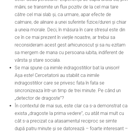
mâini, se transmite un flux pozitiv de la cel mai tare
către cel mai slab și, ca urmare, apar efecte de
calmare, de alinare a unei suferinte fizice/dureri și chiar
a uneia morale. Deci, în măsura în care stresul este din
ce în ce mai prezent în viețile noastre, ar trebui sa
reconsideram acest gest arhicunoscut și sa nu ezitam
sa mergem de mana cu persoana iubita, indiferent de
vârsta și stare sociala.
Se mai spune ca inimile indragostitilor bat la unison!
Așa este! Cercetatorii au stabilit ca inimile
indragostitilor care se privesc fata în fata se
sincronizeaza într-un timp de trei minute. Pe când un
„detector de dragoste”?
În contextul de mai sus, este clar ca s-a demonstrat ca
exista „dragoste la prima vedere”, cu atât mai mult cu
cât s-a precizat ca atasamentul reciproc se simte
după patru minute și se datorează – foarte interesant –