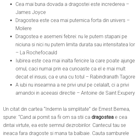
Cea mai buna dovada a dragostei este increderea –
James Joyce
Dragostea este cea mai puternica forta din univers –
Moliere
Dragostea e asemeni febrei: nu le putem stapani pe
niciuna si nici nu putem limita durata sau intensitatea lor
– La Rochefocauld
Iubirea este cea mai inalta fericire la care poate ajunge
omul, caci numai prin ea cunoaste ca el e mai mult
decat el insusi, ca e una cu totul – Rabindranath Tagore
A iubi nu inseamna a ne privi unul pe celalalt, ci a privi
amandoi in aceeasi directie – Antoine de Saint Exupery
Un citat din cartea “Indemn la simplitate” de Ernest Bernea,
spune: “Cand ai pornit sa fii om sa stii ca
dragostea
e cea
dintai virtute, ea este semnul dezrobirilor. Cantecul tau se
ineaca fara dragoste si mana ta balbaie. Cauta samburele