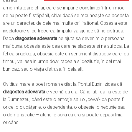
deseori,
amenintatoare chiar, care se impune constiintei într-un mod
ce nu poate fi stăpânit, chiar dacă se recunoaște ca aceasta
are un caracter, de cele mai multe ori, irational. Obsesia este
inselatoare si cu trecerea timpului va ajunge să ne distruga.
Daca
dragostea adevarata
ne ajuta sa devenim o persoana
mai buna, obsesia este cea care ne slabeste si ne sufoca. La
fel ca si gelozia, obsesia este un sentiment distructiv care, cu
timpul, va lasa in urma doar raceala si deziluzie, în cel mai
bun caz, sau o viața distrusa, în celalalt.
Ovidius, marele poet roman exilat la Pontul Euxin, zicea că
dragostea adevarata
e vecină cu ura. Când iubirea nu este de
la Dumnezeu, când este o emoţie sau o „ceva”- că poate fi
orice: o ciudăţenie, o dependenta, o obsesie, o nebunie sau
o demonstratie – atunci e sora cu ura şi poate depasi linia
oricând.