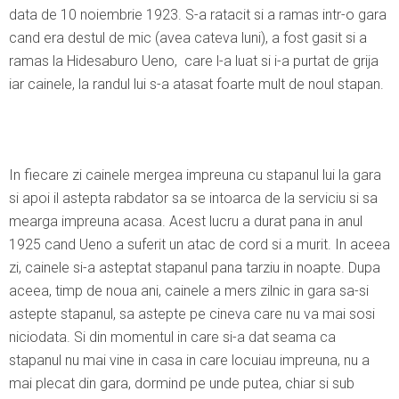
data de 10 noiembrie 1923. S-a ratacit si a ramas intr-o gara
cand era destul de mic (avea cateva luni), a fost gasit si a
ramas la Hidesaburo Ueno, care l-a luat si i-a purtat de grija
iar cainele, la randul lui s-a atasat foarte mult de noul stapan.
In fiecare zi cainele mergea impreuna cu stapanul lui la gara
si apoi il astepta rabdator sa se intoarca de la serviciu si sa
mearga impreuna acasa. Acest lucru a durat pana in anul
1925 cand Ueno a suferit un atac de cord si a murit. In aceea
zi, cainele si-a asteptat stapanul pana tarziu in noapte. Dupa
aceea, timp de noua ani, cainele a mers zilnic in gara sa-si
astepte stapanul, sa astepte pe cineva care nu va mai sosi
niciodata. Si din momentul in care si-a dat seama ca
stapanul nu mai vine in casa in care locuiau impreuna, nu a
mai plecat din gara, dormind pe unde putea, chiar si sub