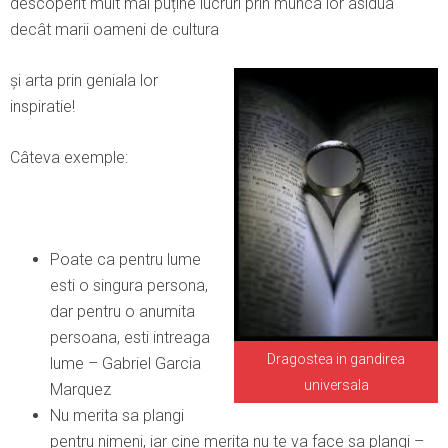
descoperit mult mai puține lucruri prin munca lor asidua
decât marii oameni de cultura
și arta prin geniala lor
inspiratie!
Câteva exemple:
Poate ca pentru lume
esti o singura persona,
dar pentru o anumita
persoana, esti intreaga
Dragostea in gandirea
lume – Gabriel Garcia
universala
Marquez
Nu merita sa plangi
pentru nimeni, iar cine merita nu te va face sa plangi –