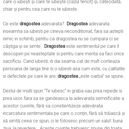
care o iubești și care te iubește (cazul fericit) și, câteodată,
chiar și pentru cea care nu te iubeste.
Ce este
dragostea
adevarata?
Dragostea
adevarata
inseamna sa iubesti pe cineva neconditionat, fara sa astepti
nimic in schimb, pentru ca dragostea nu se cumpara ci se
câștiga și se simte.
Dragostea
este sentimentul pe care îl
descoperi pe neasteptate si pentru care merita sa faci orice
sacrificiu. Cand iubesti, iti dai seama cat de mult conteaza
persoana de langa tine si o iubesti asa cum este, cu calitatile
si defectele pe care le are;
dragostea
„este oarba” se spune…
Destul de multi spun “Te iubesc” in graba sau prea repede si
prea usor, fara sa se gandeasca la adevarata semnificatie a
acestor cuvinte, fără sa constientizeze adevărata
incarcatura sentimentala pe care o conțin, fără să trăiască și
să simtă ceea ce spun, ci le folosesc precum un salut: buna
ziua, la revedere… Aceste cuvinte trebuiesc spuse din toata