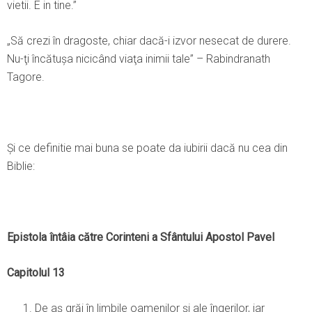
vietii. E in tine.”
„Să crezi în dragoste, chiar dacă-i izvor nesecat de durere.
Nu-ţi încătuşa nicicând viaţa inimii tale” – Rabindranath
Tagore.
Și ce definitie mai buna se poate da iubirii dacă nu cea din
Biblie:
Epistola întâia către Corinteni a Sfântului Apostol Pavel
Capitolul 13
De aş grăi în limbile oamenilor şi ale îngerilor, iar