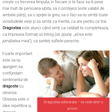
crește cu trecerea timpului, in fiecare zi te face sa iti pese
mai mult de persoana iubita, sa o protejezi (este valabil de
ambele părți), sa o sprijini la greu, sa o faci sa nu simtă toate
vicisitudinile vieții și sa simtă ca merita, ca are pentru ce trai.
Dragostea
este atunci când simți ca celălalt te completeaza,
ca împreuna formați un întreg (se spune: „el/ea este
jumătatea mea”), ca sunteți suflete-pereche.
Foarte important
este sa nu
ajungem sa
confundam
sentimentul de
dragoste
cu
obsesia.
Obsesia este o
Dragostea adevarata – se vede dintr-o
idee repetitiva și,
privire…