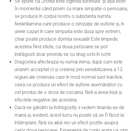
Se spune ca „ochiul este oglinda sufletului” și așa este!
În momentul când privim cu mare simpatie o persoana,
se produce în corpul nostru o substanta numita
feniletilamina care produce o senzație de euforie și, în
unele cazuri în care simpatia este dusa spre extrem,
chiar poate produce dorința sexuală! Este limpede,
acestea fiind stiute, ca doua persoane se pot
îndrăgosti doar privindu-se cu drag ochi în ochi!
Dragostea afecteaza nu numai inima, după cum este
unanim acceptat ci și creierul, prin sensibilizarea a 12
regiuni ale creierului care în mod normal sunt inactive,
ceea ce produce un efect de euforie asemănător cu
cel produs de o doza de cocaina, fără a avea însă și
efectele negative ale acesteia.
Dacă ne gândim la îndrăgostiți, ii vedem tinandu-se de
mana și, evident, acest lucru nu poate să se fi făcut la
întâmplare, fără sa aibă nici un efect pozitiv asupra
celor doua persoane. Experiența de cuplu arata ca, prin