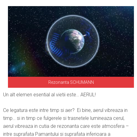
Rezonanta SCHUMANN
Un alt elemen esential al vietii este… AERUL!
Ce legatura este intre timp si aer? Ei bine, aerul vibreaza in
timp… si in timp ce fulgerele si trasnetele lumineaza cerul,
aerul vibreaza in cutia de rezonanta care este atmosfera –
intre suprafata Pamantului si suprafata inferioara a