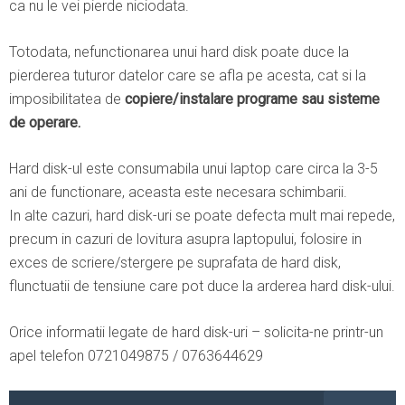
ca nu le vei pierde niciodata.
Totodata, nefunctionarea unui hard disk poate duce la
pierderea tuturor datelor care se afla pe acesta, cat si la
imposibilitatea de
copiere/instalare programe sau sisteme
de operare.
Hard disk-ul este consumabila unui laptop care circa la 3-5
ani de functionare, aceasta este necesara schimbarii.
In alte cazuri, hard disk-uri se poate defecta mult mai repede,
precum in cazuri de lovitura asupra laptopului, folosire in
exces de scriere/stergere pe suprafata de hard disk,
flunctuatii de tensiune care pot duce la arderea hard disk-ului.
Orice informatii legate de hard disk-uri – solicita-ne printr-un
apel telefon 0721049875 / 0763644629