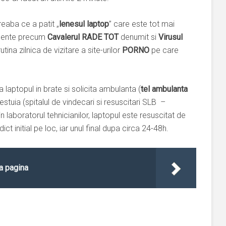
reaba ce a patit „
lenesul laptop
” care este tot mai
iolente precum
Cavalerul RADE TOT
denumit si
Virusul
rutina zilnica de vizitare a site-urilor
PORNO
pe care
a laptopul in brate si solicita ambulanta (
tel ambulanta
estuia (spitalul de vindecari si resuscitari SLB –
in laboratorul tehnicianilor, laptopul este resuscitat de
ict initial pe loc, iar unul final dupa circa 24-48h.
a pagina