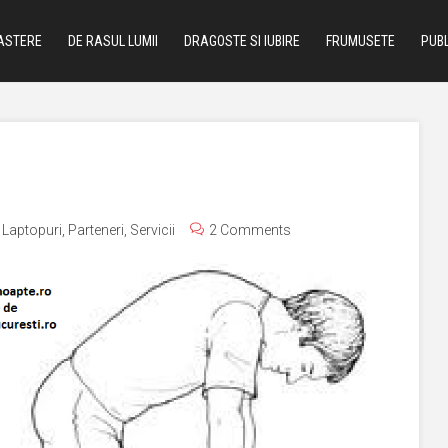
ASTERE
DE RASUL LUMII
DRAGOSTE SI IUBIRE
FRUMUSETE
PUBL
,
Laptopuri
,
Parteneri
,
Servicii
2 Comments