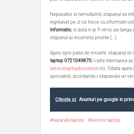
Nepasator si nemultumit, stapanul se int
ingreunat pe zi ce trece cu informatii v
Informatic
, si asta n-ar fi nimic pe langa 
stapanul isi incumeta privirile (…)
Ajuns spre patul de moarte, stapanul isi i
laptop 0721049875
) catre internarea ac
servicelaptopbucuresti
.ro). Odata ajuns 
specialisti, acordandu-i stapanului un verd
Citeste si:
Anunturi pe google in prim
reparatii laptop
service laptop