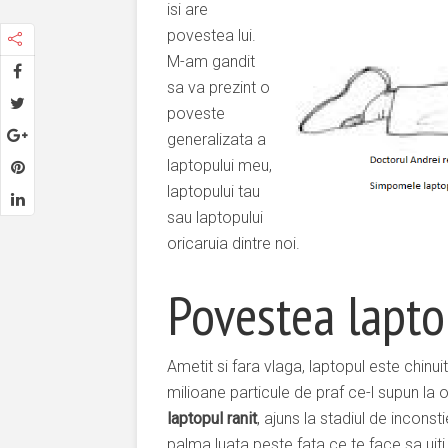
isi are
povestea lui.
M-am gandit
sa va prezint o
poveste
generalizata a
laptopului meu,
laptopului tau
sau laptopului
oricaruia dintre noi.
Povestea lapto
Ametit si fara vlaga, laptopul este chinui
milioane particule de praf ce-l supun la o
laptopul ranit
, ajuns la stadiul de incons
palma luata peste fata ce te face sa uiti 