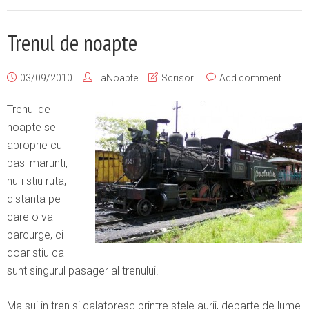
Trenul de noapte
03/09/2010
LaNoapte
Scrisori
Add comment
Trenul de
noapte se
aproprie cu
pasi marunti,
nu-i stiu ruta,
distanta pe
care o va
parcurge, ci
doar stiu ca
sunt singurul pasager al trenului.
Ma sui in tren si calatoresc printre stele aurii, departe de lume