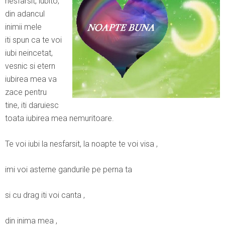
nesfarsit, iubito,
din adancul
inimii mele
iti spun ca te voi
iubi neincetat,
vesnic si etern
iubirea mea va
zace pentru
tine, iti daruiesc
toata iubirea mea nemuritoare.
Te voi iubi la nesfarsit, la noapte te voi visa ,
imi voi asterne gandurile pe perna ta
si cu drag iti voi canta ,
din inima mea ,