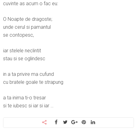
cuvinte as acum o fac eu:
O Noapte de dragoste;
unde cerul si pamantul
se contopesc,
iar stelele neclintit
stau si se oglindesc
in a ta privire ma cufund
cu bratele goale te strapung
a ta inima ti-o tresar
si te iubesc si iar si iar …