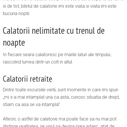
si de tot, biletul de calatorie imi este viata si viata imi este
bucuria noptii.
Calatorii nelimitate cu trenul de
noapte
In fiecare seara calatoresc pe marile laturi ale timpului ,
rascolind lumea dintr-un colt in altul.
Calatorii retraite
Dintre toate excursiile vietii, sunt momente in care imi spun
„mi s-a mai intamplat una ca asta, cunosc situatia de drept,
stiam ca asa se va intampla”.
Alteori, o astfel de calatorie ma poate face sa nu mai pot
distinge realitatea, iar visul sa devina prea adanc, atat de