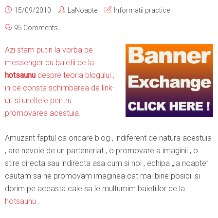
15/09/2010
LaNoapte
Informatii practice
95 Comments
Azi stam putin la vorba pe
messenger cu baietii de la
hotsaunu
despre teoria blogului ,
in ce consta schimbarea de link-
uri si uneltele pentru
promovarea acestuia.
Amuzant faptul ca oricare blog , indiferent de natura acestuia
, are nevoie de un parteneriat , o promovare a imaginii , o
stire directa sau indirecta asa cum si noi , echipa „la noapte”
cautam sa ne promovam imaginea cat mai bine posibil si
dorim pe aceasta cale sa le multumim baietiilor de la
hotsaunu
.