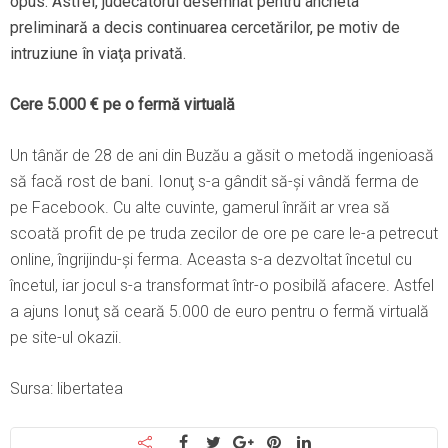
opus. Astfel, judecătorul desemnat pentru ancheta
preliminară a decis continuarea cercetărilor, pe motiv de
intruziune în viaţa privată.
Cere 5.000 € pe o fermă virtuală
Un tânăr de 28 de ani din Buzău a găsit o metodă ingenioasă
să facă rost de bani. Ionuţ s-a gândit să-şi vândă ferma de
pe Facebook. Cu alte cuvinte, gamerul înrăit ar vrea să
scoată profit de pe truda zecilor de ore pe care le-a petrecut
online, îngrijindu-şi ferma. Aceasta s-a dezvoltat încetul cu
încetul, iar jocul s-a transformat într-o posibilă afacere. Astfel
a ajuns Ionuţ să ceară 5.000 de euro pentru o fermă virtuală
pe site-ul okazii.
Sursa: libertatea