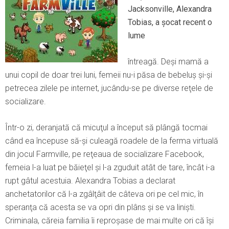
Jacksonville, Alexandra
Tobias, a şocat recent o
lume
întreagă. Deşi mamă a
unui copil de doar trei luni, femeii nu-i păsa de bebeluş şi-şi
petrecea zilele pe internet, jucându-se pe diverse reţele de
socializare.
Într-o zi, deranjată că micuţul a început să plângă tocmai
când ea începuse să-şi culeagă roadele de la ferma virtuală
din jocul Farmville, pe reţeaua de socializare Facebook,
femeia l-a luat pe băieţel şi l-a zguduit atât de tare, încât i-a
rupt gâtul acestuia. Alexandra Tobias a declarat
anchetatorilor că l-a zgâlţâit de câteva ori pe cel mic, în
speranţa că acesta se va opri din plâns şi se va linişti.
Criminala, căreia familia îi reproşase de mai multe ori că îşi