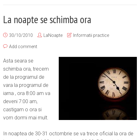
La noapte se schimba ora
30/10/2010
LaNoapte
Informatii practice
Add comment
Asta seara se
schimba ora, trecem
de la programul de
vara la programul de
iarna , ora 8:00 am va
deveni 7:00 am,
castigam o ora si
vom dormi mai mult.
In noaptea de 30-31 octombrie se va trece oficial la ora de