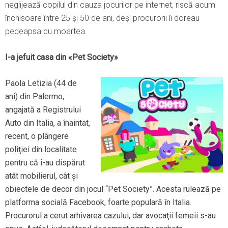
neglijează copilul din cauza jocurilor pe internet, riscă acum
închisoare între 25 şi 50 de ani, deşi procurorii îi doreau
pedeapsa cu moartea.
I-a jefuit casa din «Pet Society»
Paola Letizia (44 de
ani) din Palermo,
angajată a Registrului
Auto din Italia, a înaintat,
recent, o plângere
poliţiei din localitate
pentru că i-au dispărut
atât mobilierul, cât şi
obiectele de decor din jocul “Pet Society”. Acesta rulează pe
platforma socială Facebook, foarte populară în Italia.
Procurorul a cerut arhivarea cazului, dar avocaţii femeii s-au