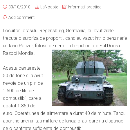
30/10/2010
LaNoapte
Informatii practice
Add comment
Locuitorii orasului Regensburg, Germania, au avut zilele
trecute o surpriza de proportii, cand au vazut intr-o benzinarie
un tanc Panzer, folosit de nemti in timpul celui de-al Doilea
Razboi Mondial.
Acesta cantareste
50 de tone si a avut
nevoie de un plin de
1.500 de litri de
combustibil, care a
costat 1.850 de
euro. Operatiunea de alimentare a durat 40 de minute. Tancul
apartine unei unitati militare de langa oras, care nu dispunae
de o cantitate suficienta de combustibil.