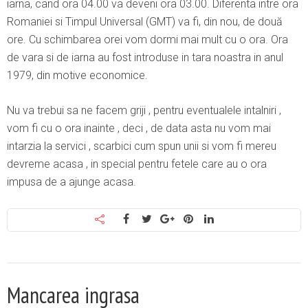
iarna, cand ora 04.00 va deveni ora 03.00. Diferenta intre ora
Romaniei si Timpul Universal (GMT) va fi, din nou, de două
ore. Cu schimbarea orei vom dormi mai mult cu o ora. Ora
de vara si de iarna au fost introduse in tara noastra in anul
1979, din motive economice.
Nu va trebui sa ne facem griji , pentru eventualele intalniri ,
vom fi cu o ora inainte , deci , de data asta nu vom mai
intarzia la servici , scarbici cum spun unii si vom fi mereu
devreme acasa , in special pentru fetele care au o ora
impusa de a ajunge acasa.
Mancarea ingrasa