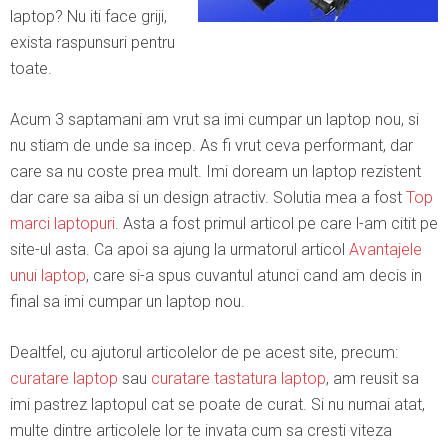
laptop? Nu iti face griji,
exista raspunsuri pentru
toate.
Acum 3 saptamani am vrut sa imi cumpar un laptop nou, si
nu stiam de unde sa incep. As fi vrut ceva performant, dar
care sa nu coste prea mult. Imi doream un laptop rezistent
dar care sa aiba si un design atractiv. Solutia mea a fost
Top
marci laptopuri
. Asta a fost primul articol pe care l-am citit pe
site-ul asta. Ca apoi sa ajung la urmatorul articol
Avantajele
unui laptop
, care si-a spus cuvantul atunci cand am decis in
final sa imi cumpar un laptop nou.
Dealtfel, cu ajutorul articolelor de pe acest site, precum:
curatare laptop
sau
curatare tastatura laptop
, am reusit sa
imi pastrez laptopul cat se poate de curat. Si nu numai atat,
multe dintre articolele lor te invata cum sa cresti viteza