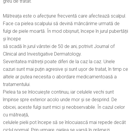
greu de tratat.
Mătreața este o afecțiune frecventă care afectează scalpul.
Face ca pielea scalpului să devină mâncărime urmată de
fulgi de piele moartă. În mod obișnuit, începe în jurul pubertății
și începe
să scadă în jurul vârstei de 50 de ani, potrivit Journal of
Clinical and Investigative Dermatology.
Severitatea mătreții poate diferi de la caz la caz. Unele
cazuri sunt mai puțin agresive și sunt ușor de tratat, în timp ce
altele ar putea necesita o abordare medicamentoasă a
tratamentului.
Pielea ta se înlocuiește continuu, iar celulele vechi sunt
împinse spre exterior acolo unde mor și se desprind. De
obicei, aceste fulgi sunt mici și neobservabile. În cazul celor
cu mătreață,
celulele pielii pot începe să se înlocuiască mai repede decât
ciclul normal. Prin urmare, pielea se varsă în grămezi