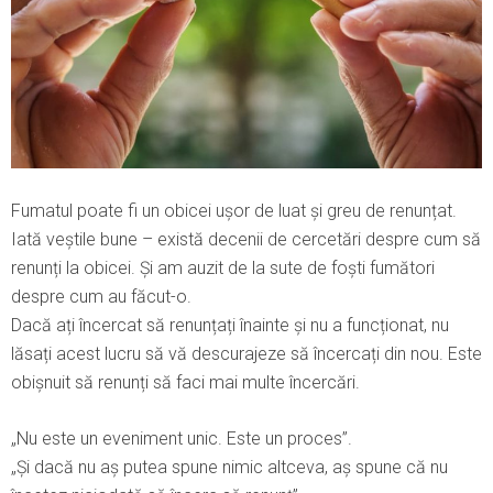
Fumatul poate fi un obicei ușor de luat și greu de renunțat.
Iată veștile bune – există decenii de cercetări despre cum să
renunți la obicei. Și am auzit de la sute de foști fumători
despre cum au făcut-o.
Dacă ați încercat să renunțați înainte și nu a funcționat, nu
lăsați acest lucru să vă descurajeze să încercați din nou. Este
obișnuit să renunți să faci mai multe încercări.
„Nu este un eveniment unic. Este un proces”.
„Și dacă nu aș putea spune nimic altceva, aș spune că nu