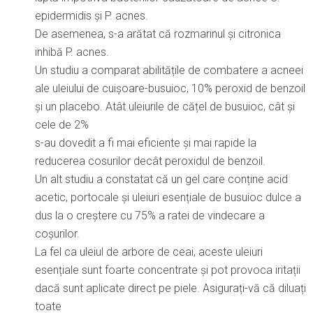
epidermidis și P. acnes.
De asemenea, s-a arătat că rozmarinul și citronica
inhibă P. acnes.
Un studiu a comparat abilitățile de combatere a acneei
ale uleiului de cuișoare-busuioc, 10% peroxid de benzoil
și un placebo. Atât uleiurile de cățel de busuioc, cât și
cele de 2%
s-au dovedit a fi mai eficiente și mai rapide la
reducerea cosurilor decât peroxidul de benzoil.
Un alt studiu a constatat că un gel care conține acid
acetic, portocale și uleiuri esențiale de busuioc dulce a
dus la o creștere cu 75% a ratei de vindecare a
coșurilor.
La fel ca uleiul de arbore de ceai, aceste uleiuri
esențiale sunt foarte concentrate și pot provoca iritații
dacă sunt aplicate direct pe piele. Asigurați-vă că diluați
toate