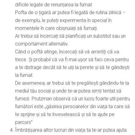
dificile legate de renunțarea la fumat
Pofta de o țigară ar putea fi legată de rutina zilnică –
de exemplu, le puteți experimenta în special în
momentele în care obișnuiați să fumați.
Ar trebui să încercați să planificați un substitut sau un
comportament alternativ.
Când o poftă atinge, încercați să vă amintiți că va
trece. Și probabil că va fi mai ușor să faci ceva pentru
a te distrage decât să te uiți la perete și să te gândești
la fumat.
De asemenea, ar trebui să te pregătești gândindu-te la
mediul tău social și unde te-ai putea simți tentat să
fumezi. Prutzman observă că un lucru foarte util pentru
fumători este „găsirea persoanelor din viața ta care să
te sprijine și să te înveselească și să te ajute pe
parcurs”
Îmbrățișarea altor lucruri din viața ta te-ar putea ajuta