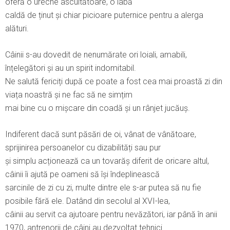
oferă o ureche ascultătoare, o labă
caldă de ținut și chiar picioare puternice pentru a alerga
alături.
Câinii s-au dovedit de nenumărate ori loiali, amabili,
înțelegători și au un spirit indomitabil.
Ne salută fericiți după ce poate a fost cea mai proastă zi din
viața noastră și ne fac să ne simțim
mai bine cu o mișcare din coadă și un rânjet jucăuș.
Indiferent dacă sunt păsări de oi, vânat de vânătoare,
sprijinirea persoanelor cu dizabilități sau pur
și simplu acționează ca un tovarăș diferit de oricare altul,
câinii îi ajută pe oameni să își îndeplinească
sarcinile de zi cu zi, multe dintre ele s-ar putea să nu fie
posibile fără ele. Datând din secolul al XVI-lea,
câinii au servit ca ajutoare pentru nevăzători, iar până în anii
1970, antrenorii de câini au dezvoltat tehnici