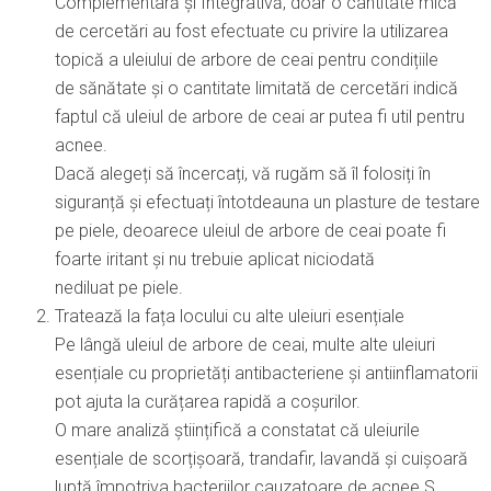
Complementară și Integrativă, doar o cantitate mică
de cercetări au fost efectuate cu privire la utilizarea
topică a uleiului de arbore de ceai pentru condițiile
de sănătate și o cantitate limitată de cercetări indică
faptul că uleiul de arbore de ceai ar putea fi util pentru
acnee.
Dacă alegeți să încercați, vă rugăm să îl folosiți în
siguranță și efectuați întotdeauna un plasture de testare
pe piele, deoarece uleiul de arbore de ceai poate fi
foarte iritant și nu trebuie aplicat niciodată
nediluat pe piele.
Tratează la fața locului cu alte uleiuri esențiale
Pe lângă uleiul de arbore de ceai, multe alte uleiuri
esențiale cu proprietăți antibacteriene și antiinflamatorii
pot ajuta la curățarea rapidă a coșurilor.
O mare analiză științifică a constatat că uleiurile
esențiale de scorțișoară, trandafir, lavandă și cuișoară
luptă împotriva bacteriilor cauzatoare de acnee S.