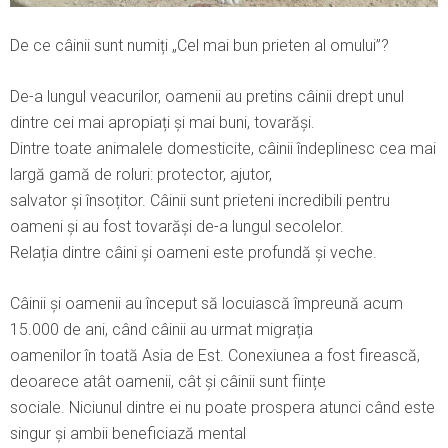
De ce câinii sunt numiți „Cel mai bun prieten al omului”?
De-a lungul veacurilor, oamenii au pretins câinii drept unul
dintre cei mai apropiați și mai buni, tovarăși.
Dintre toate animalele domesticite, câinii îndeplinesc cea mai
largă gamă de roluri: protector, ajutor,
salvator și însoțitor. Câinii sunt prieteni incredibili pentru
oameni și au fost tovarăși de-a lungul secolelor.
Relația dintre câini și oameni este profundă și veche.
Câinii și oamenii au început să locuiască împreună acum
15.000 de ani, când câinii au urmat migrația
oamenilor în toată Asia de Est. Conexiunea a fost firească,
deoarece atât oamenii, cât și câinii sunt ființe
sociale. Niciunul dintre ei nu poate prospera atunci când este
singur și ambii beneficiază mental