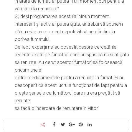
în afară de fumat, ar putea fi un moment bun pentru a
vă gândi la renunțare”.
Și, deși programarea acestuia într-un moment
interesant și activ ar putea ajuta, ar trebui să spunem
că nu este un moment nepotrivit să ne gândim la
oprirea fumatului.
De fapt, experții ne-au povestit despre cercetările
recente axate pe fumători care au spus că nu sunt gata
să renunțe. Au cerut acestor fumători să folosească
oricum unele
dintre medicamentele pentru a renunța la fumat. Și au
descoperit că acest lucru a funcționat de fapt pentru a
crește șansele ca fumătorul care nu era pregătit să
renunțe
să facă o încercare de renunțare în viitor.