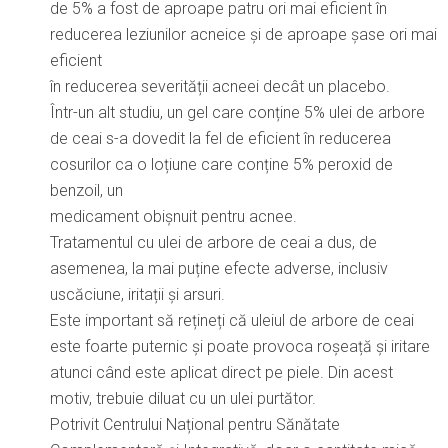
de 5% a fost de aproape patru ori mai eficient în
reducerea leziunilor acneice și de aproape șase ori mai
eficient
în reducerea severității acneei decât un placebo.
Într-un alt studiu, un gel care conține 5% ulei de arbore
de ceai s-a dovedit la fel de eficient în reducerea
cosurilor ca o loțiune care conține 5% peroxid de
benzoil, un
medicament obișnuit pentru acnee.
Tratamentul cu ulei de arbore de ceai a dus, de
asemenea, la mai puține efecte adverse, inclusiv
uscăciune, iritații și arsuri.
Este important să rețineți că uleiul de arbore de ceai
este foarte puternic și poate provoca roșeață și iritare
atunci când este aplicat direct pe piele. Din acest
motiv, trebuie diluat cu un ulei purtător.
Potrivit Centrului Național pentru Sănătate