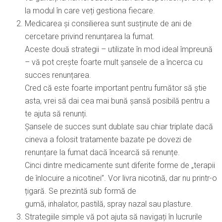
la modul în care veți gestiona fiecare.
Medicarea și consilierea sunt susținute de ani de
cercetare privind renunțarea la fumat.
Aceste două strategii – utilizate în mod ideal împreună
– vă pot crește foarte mult șansele de a încerca cu
succes renunțarea.
Cred că este foarte important pentru fumător să știe
asta, vrei să dai cea mai bună șansă posibilă pentru a
te ajuta să renunți.
Șansele de succes sunt dublate sau chiar triplate dacă
cineva a folosit tratamente bazate pe dovezi de
renunțare la fumat dacă încearcă să renunțe.
Cinci dintre medicamente sunt diferite forme de „terapii
de înlocuire a nicotinei”. Vor livra nicotină, dar nu printr-o
țigară. Se prezintă sub formă de
gumă, inhalator, pastilă, spray nazal sau plasture.
Strategiile simple vă pot ajuta să navigați în lucrurile