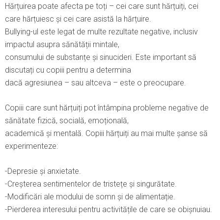
Hărțuirea poate afecta pe toți – cei care sunt hărțuiți, cei
care hărțuiesc și cei care asistă la hărțuire.
Bullying-ul este legat de multe rezultate negative, inclusiv
impactul asupra sănătății mintale,
consumului de substanțe și sinucideri. Este important să
discutați cu copiii pentru a determina
dacă agresiunea – sau altceva – este o preocupare.
Copiii care sunt hărțuiți pot întâmpina probleme negative de
sănătate fizică, socială, emoțională,
academică și mentală. Copiii hărțuiți au mai multe șanse să
experimenteze:
-Depresie și anxietate.
-Creșterea sentimentelor de tristețe și singurătate.
-Modificări ale modului de somn și de alimentație.
-Pierderea interesului pentru activitățile de care se obișnuiau.