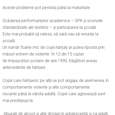
Aceste probleme pot persista până la maturitate.
Scăderea performanțelor academice – GPA și scorurile
standardizate ale testelor – și participarea la școală.
Este mai probabil să rateze, să sară sau să renunțe la
școală.
Un număr foarte mic de copii hărțuiți ar putea riposta prin
măsuri extrem de violente. În 12 din 15 cazuri
de împușcături școlare din anii 1990, trăgătorii aveau
antecedente de hărțuire.
Copiii care hărțuiesc pe alții se pot angaja, de asemenea, în
comportamente violente și alte comportamente
riscante până la vârsta adultă. Copiii care agresează sunt
mai predispuși la:
-Abuzați de alcool și alte droguri în adolescență și ca adulți.