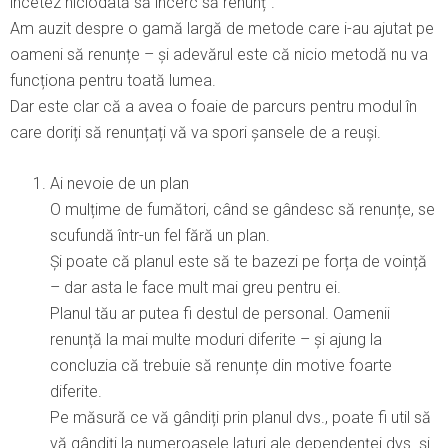
încetez niciodată să încerc să renunț”.
Am auzit despre o gamă largă de metode care i-au ajutat pe
oameni să renunțe – și adevărul este că nicio metodă nu va
funcționa pentru toată lumea.
Dar este clar că a avea o foaie de parcurs pentru modul în
care doriți să renunțați vă va spori șansele de a reuși.
Ai nevoie de un plan
O mulțime de fumători, când se gândesc să renunțe, se
scufundă într-un fel fără un plan.
Și poate că planul este să te bazezi pe forța de voință
– dar asta le face mult mai greu pentru ei.
Planul tău ar putea fi destul de personal. Oamenii
renunță la mai multe moduri diferite – și ajung la
concluzia că trebuie să renunțe din motive foarte
diferite.
Pe măsură ce vă gândiți prin planul dvs., poate fi util să
vă gândiți la numeroasele laturi ale dependenței dvs. și