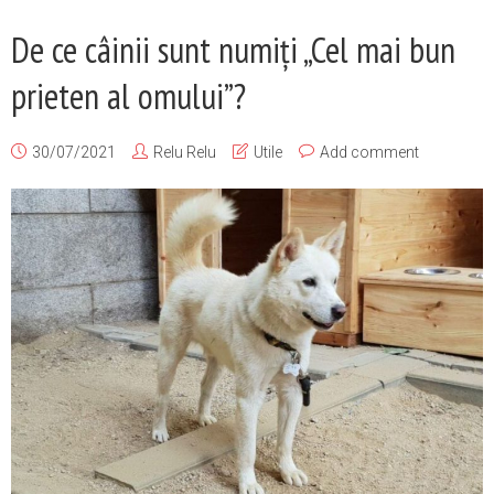
De ce câinii sunt numiți „Cel mai bun
prieten al omului”?
30/07/2021
Relu Relu
Utile
Add comment