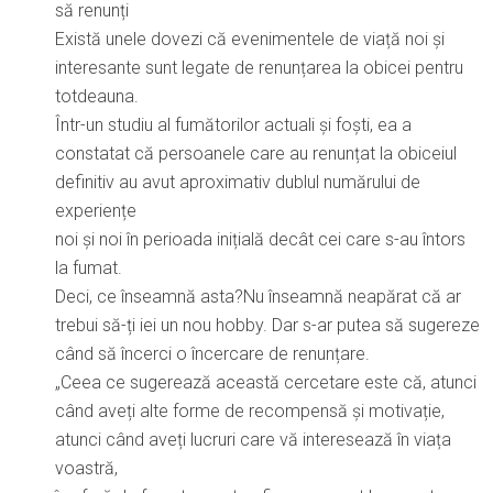
să renunți
Există unele dovezi că evenimentele de viață noi și
interesante sunt legate de renunțarea la obicei pentru
totdeauna.
Într-un studiu al fumătorilor actuali și foști, ea a
constatat că persoanele care au renunțat la obiceiul
definitiv au avut aproximativ dublul numărului de
experiențe
noi și noi în perioada inițială decât cei care s-au întors
la fumat.
Deci, ce înseamnă asta?Nu înseamnă neapărat că ar
trebui să-ți iei un nou hobby. Dar s-ar putea să sugereze
când să încerci o încercare de renunțare.
„Ceea ce sugerează această cercetare este că, atunci
când aveți alte forme de recompensă și motivație,
atunci când aveți lucruri care vă interesează în viața
voastră,