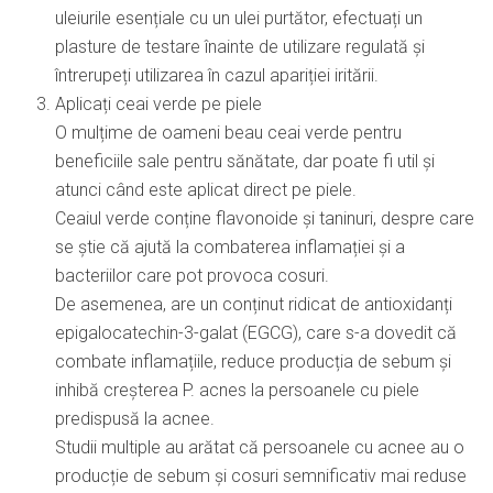
uleiurile esențiale cu un ulei purtător, efectuați un
plasture de testare înainte de utilizare regulată și
întrerupeți utilizarea în cazul apariției iritării.
Aplicați ceai verde pe piele
O mulțime de oameni beau ceai verde pentru
beneficiile sale pentru sănătate, dar poate fi util și
atunci când este aplicat direct pe piele.
Ceaiul verde conține flavonoide și taninuri, despre care
se știe că ajută la combaterea inflamației și a
bacteriilor care pot provoca cosuri.
De asemenea, are un conținut ridicat de antioxidanți
epigalocatechin-3-galat (EGCG), care s-a dovedit că
combate inflamațiile, reduce producția de sebum și
inhibă creșterea P. acnes la persoanele cu piele
predispusă la acnee.
Studii multiple au arătat că persoanele cu acnee au o
producție de sebum și cosuri semnificativ mai reduse