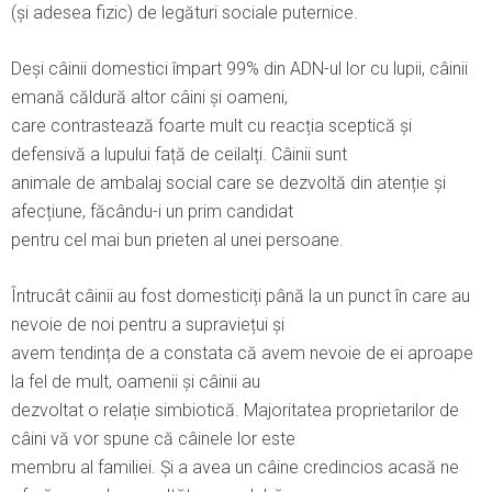
(și adesea fizic) de legături sociale puternice.
Deși câinii domestici împart 99% din ADN-ul lor cu lupii, câinii
emană căldură altor câini și oameni,
care contrastează foarte mult cu reacția sceptică și
defensivă a lupului față de ceilalți. Câinii sunt
animale de ambalaj social care se dezvoltă din atenție și
afecțiune, făcându-i un prim candidat
pentru cel mai bun prieten al unei persoane.
Întrucât câinii au fost domesticiți până la un punct în care au
nevoie de noi pentru a supraviețui și
avem tendința de a constata că avem nevoie de ei aproape
la fel de mult, oamenii și câinii au
dezvoltat o relație simbiotică. Majoritatea proprietarilor de
câini vă vor spune că câinele lor este
membru al familiei. Și a avea un câine credincios acasă ne