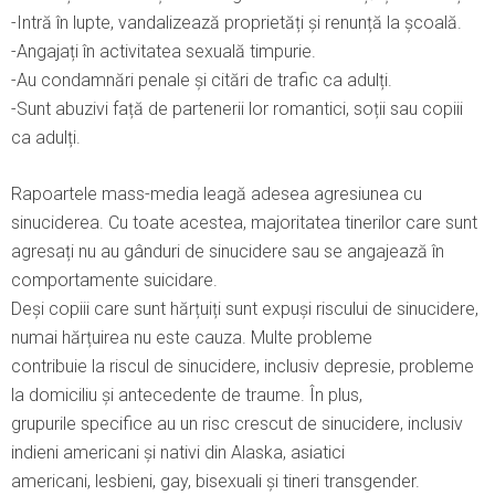
-Intră în lupte, vandalizează proprietăți și renunță la școală.
-Angajați în activitatea sexuală timpurie.
-Au condamnări penale și citări de trafic ca adulți.
-Sunt abuzivi față de partenerii lor romantici, soții sau copiii
ca adulți.
Rapoartele mass-media leagă adesea agresiunea cu
sinuciderea. Cu toate acestea, majoritatea tinerilor care sunt
agresați nu au gânduri de sinucidere sau se angajează în
comportamente suicidare.
Deși copiii care sunt hărțuiți sunt expuși riscului de sinucidere,
numai hărțuirea nu este cauza. Multe probleme
contribuie la riscul de sinucidere, inclusiv depresie, probleme
la domiciliu și antecedente de traume. În plus,
grupurile specifice au un risc crescut de sinucidere, inclusiv
indieni americani și nativi din Alaska, asiatici
americani, lesbieni, gay, bisexuali și tineri transgender.