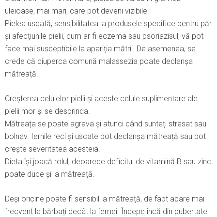
uleioase, mai mari, care pot deveni vizibile.
Pielea uscată, sensibilitatea la produsele specifice pentru păr
și afecțiunile pielii, cum ar fi eczema sau psoriazisul, vă pot
face mai susceptibile la apariția mătrii. De asemenea, se
crede că ciuperca comună malassezia poate declanșa
mătreață.
Creșterea celulelor pielii și aceste celule suplimentare ale
pielii mor și se desprinda.
Mătreața se poate agrava și atunci când sunteți stresat sau
bolnav. Iernile reci și uscate pot declanșa mătreață sau pot
crește severitatea acesteia.
Dieta își joacă rolul, deoarece deficitul de vitamină B sau zinc
poate duce și la mătreață.
Deși oricine poate fi sensibil la mătreață, de fapt apare mai
frecvent la bărbați decât la femei. Începe încă din pubertate