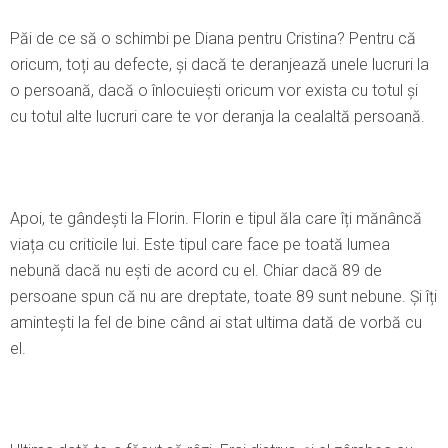
Păi de ce să o schimbi pe Diana pentru Cristina? Pentru că
oricum, toți au defecte, și dacă te deranjează unele lucruri la
o persoană, dacă o înlocuiești oricum vor exista cu totul și
cu totul alte lucruri care te vor deranja la cealaltă persoană.
Apoi, te gândești la Florin. Florin e tipul ăla care îți mănâncă
viața cu criticile lui. Este tipul care face pe toată lumea
nebună dacă nu ești de acord cu el. Chiar dacă 89 de
persoane spun că nu are dreptate, toate 89 sunt nebune. Şi îți
amintești la fel de bine când ai stat ultima dată de vorbă cu
el.