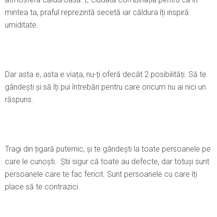
mintea ta, praful reprezintă secetă iar căldura îți inspiră
umiditate.
Dar asta e, asta e viața, nu-ți oferă decât 2 posibilități. Să te
gândești și să îți pui întrebări pentru care oricum nu ai nici un
răspuns.
Tragi din țigară puternic, și te gândești la toate persoanele pe
care le cunoști. Ştii sigur că toate au defecte, dar totuși sunt
persoanele care te fac fericit. Sunt persoanele cu care îți
place să te contrazici.