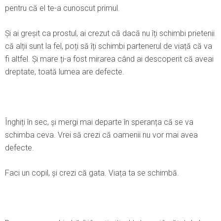
pentru că el te-a cunoscut primul.
Şi ai greșit ca prostul, ai crezut că dacă nu îți schimbi prietenii
că alții sunt la fel, poți să îți schimbi partenerul de viață că va
fi altfel. Şi mare ți-a fost mirarea când ai descoperit că aveai
dreptate, toată lumea are defecte.
Înghiți în sec, și mergi mai departe în speranța că se va
schimba ceva. Vrei să crezi că oamenii nu vor mai avea
defecte.
Faci un copil, și crezi că gata. Viața ta se schimbă.