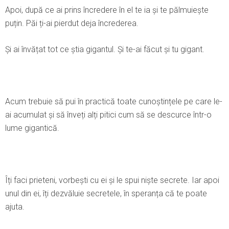
Apoi, după ce ai prins încredere în el te ia și te pălmuiește
puțin. Păi ți-ai pierdut deja încrederea.
Şi ai învățat tot ce știa gigantul. Şi te-ai făcut și tu gigant.
Acum trebuie să pui în practică toate cunoștințele pe care le-
ai acumulat și să înveți alți pitici cum să se descurce într-o
lume gigantică.
Îți faci prieteni, vorbești cu ei și le spui niște secrete. Iar apoi
unul din ei, îți dezvăluie secretele, în speranța că te poate
ajuta.