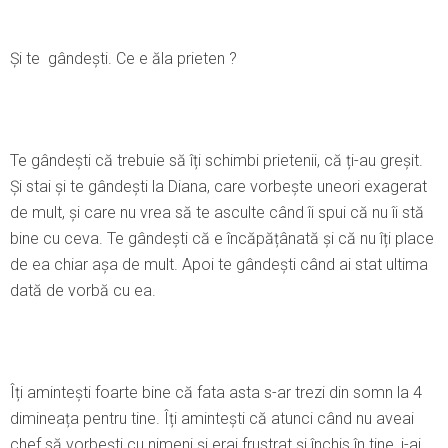
Şi te gândești. Ce e ăla prieten ?
Te gândești că trebuie să îți schimbi prietenii, că ți-au greșit.
Şi stai și te gândești la Diana, care vorbește uneori exagerat
de mult, și care nu vrea să te asculte când îi spui că nu îi stă
bine cu ceva. Te gândești că e încăpățânată și că nu îți place
de ea chiar așa de mult. Apoi te gândești când ai stat ultima
dată de vorbă cu ea.
Îți amintești foarte bine că fata asta s-ar trezi din somn la 4
dimineața pentru tine. Îți amintești că atunci când nu aveai
chef să vorbești cu nimeni și erai frustrat și închis în tine, i-ai