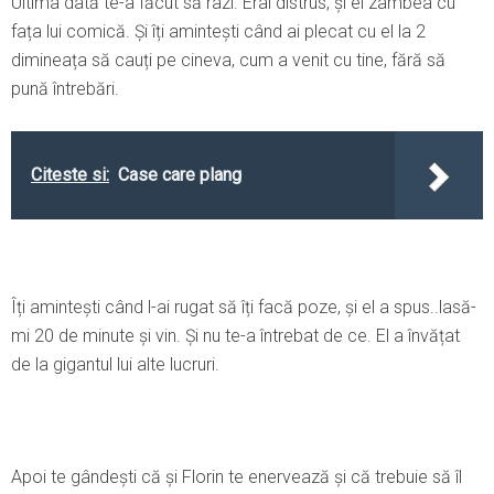
Ultima dată te-a făcut să râzi. Erai distrus, și el zâmbea cu
fața lui comică. Şi îți amintești când ai plecat cu el la 2
dimineața să cauți pe cineva, cum a venit cu tine, fără să
pună întrebări.
Citeste si:
Case care plang
Îți amintești când l-ai rugat să îți facă poze, și el a spus..lasă-
mi 20 de minute și vin. Şi nu te-a întrebat de ce. El a învățat
de la gigantul lui alte lucruri.
Apoi te gândești că și Florin te enervează și că trebuie să îl