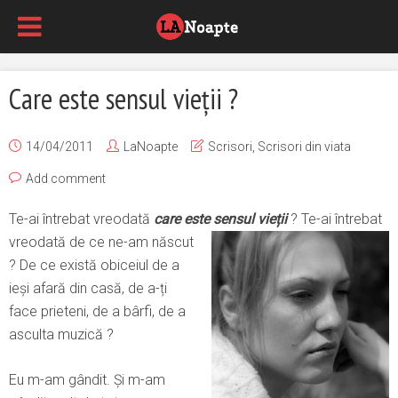
Care este sensul vieții ?
14/04/2011
LaNoapte
Scrisori
,
Scrisori din viata
Add comment
Te-ai întrebat vreodată
care este sensul vieții
? Te-ai întreba
t
vreodată de ce ne-am născut
? De ce există obiceiul de a
ieși afară din casă, de a-ți
face prieteni, de a bârfi, de a
asculta muzică ?
Eu m-am gândit. Şi m-am