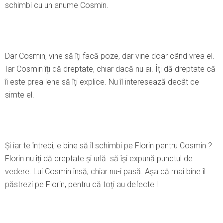
schimbi cu un anume Cosmin.
Dar Cosmin, vine să îți facă poze, dar vine doar când vrea el.
Iar Cosmin îți dă dreptate, chiar dacă nu ai. Îți dă dreptate că
îi este prea lene să îți explice. Nu îl interesează decât ce
simte el.
Şi iar te întrebi, e bine să îl schimbi pe Florin pentru Cosmin ?
Florin nu îți dă dreptate și urlă să își expună punctul de
vedere. Lui Cosmin însă, chiar nu-i pasă. Așa că mai bine îl
păstrezi pe Florin, pentru că toți au defecte !