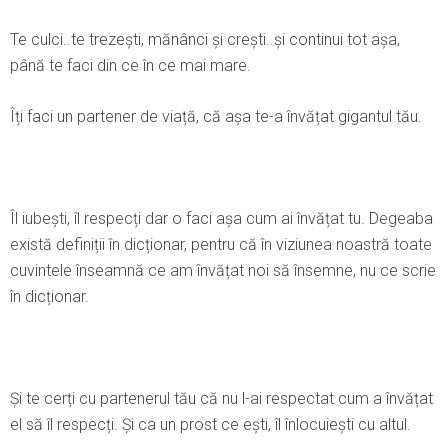
Te culci..te trezești, mănânci și crești..și continui tot așa,
până te faci din ce în ce mai mare.
Îți faci un partener de viață, că așa te-a învățat gigantul tău.
Îl iubești, îl respecți dar o faci așa cum ai învățat tu. Degeaba
există definiții în dicționar, pentru că în viziunea noastră toate
cuvintele înseamnă ce am învățat noi să însemne, nu ce scrie
în dicționar.
Şi te cerți cu partenerul tău că nu l-ai respectat cum a învățat
el să îl respecți. Şi ca un prost ce ești, îl înlocuiești cu altul.