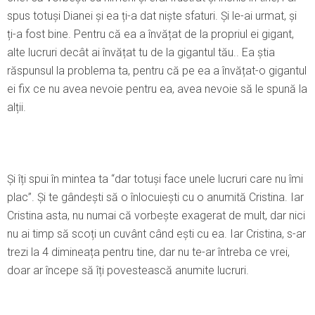
spus totuși Dianei și ea ți-a dat niște sfaturi. Şi le-ai urmat, și
ți-a fost bine. Pentru că ea a învățat de la propriul ei gigant,
alte lucruri decât ai învățat tu de la gigantul tău.. Ea știa
răspunsul la problema ta, pentru că pe ea a învățat-o gigantul
ei fix ce nu avea nevoie pentru ea, avea nevoie să le spună la
alții.
Şi îți spui în mintea ta “dar totuși face unele lucruri care nu îmi
plac”. Şi te gândești să o înlocuiești cu o anumită Cristina. Iar
Cristina asta, nu numai că vorbește exagerat de mult, dar nici
nu ai timp să scoți un cuvânt când ești cu ea. Iar Cristina, s-ar
trezi la 4 dimineața pentru tine, dar nu te-ar întreba ce vrei,
doar ar începe să îți povestească anumite lucruri.