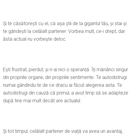
Şi te căsătorești cu el, că așa știi de la gigantul tău, și stai și
te gândești la celălalt partener. Vorbea mult, ce-i drept, dar
ăsta actual nu vorbește deloc.
Ești frustrat, pierdut, și n-ai nici o speranță. Îți mănânci singur
din propriile organe, din propriile sentimente. Te autodistrugi
numai gândindu-te de ce dracu ai făcut alegerea asta. Te
autodistrugi din cauză că primul, a avut timp să se adapteze
după tine mai mult decât are actualul.
Şi tot timpul, celălalt partener de viață va avea un avantaj,