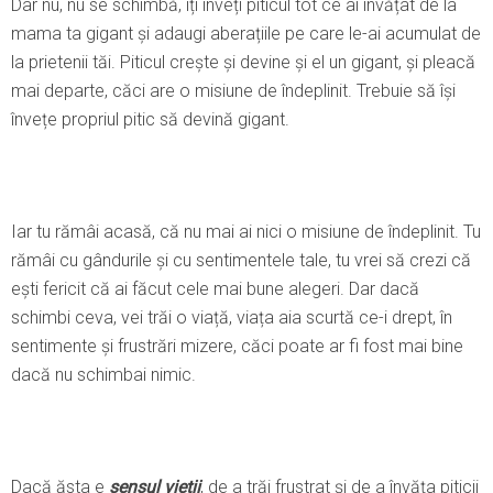
Dar nu, nu se schimbă, îți înveți piticul tot ce ai învățat de la
mama ta gigant și adaugi aberațiile pe care le-ai acumulat de
la prietenii tăi. Piticul crește și devine și el un gigant, și pleacă
mai departe, căci are o misiune de îndeplinit. Trebuie să își
învețe propriul pitic să devină gigant.
Iar tu rămâi acasă, că nu mai ai nici o misiune de îndeplinit. Tu
rămâi cu gândurile și cu sentimentele tale, tu vrei să crezi că
ești fericit că ai făcut cele mai bune alegeri. Dar dacă
schimbi ceva, vei trăi o viață, viața aia scurtă ce-i drept, în
sentimente și frustrări mizere, căci poate ar fi fost mai bine
dacă nu schimbai nimic.
Dacă ăsta e
sensul vieții
, de a trăi frustrat și de a învăța piticii