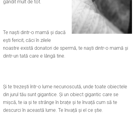
gândit mult de tot.
Te naști dintr-o mamă și dacă
ești fericit, căci în zilele
noastre există donatori de spermă, te naști dintr-o mamă și
dintr-un tată care e lângă tine.
Şi te trezești într-o lume necunoscută, unde toate obiectele
din jurul tău sunt gigantice. Şi un obiect gigantic care se
mișcă, te ia și te strânge în brațe și te învață cum să te
descurci în această lume. Te învață și el ce știe.