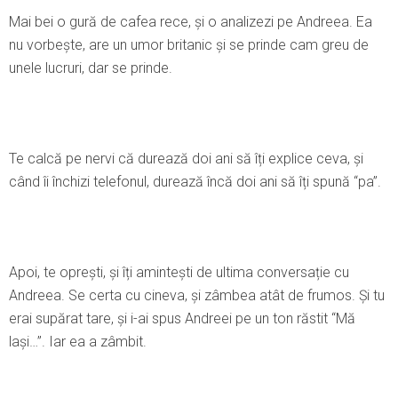
Mai bei o gură de cafea rece, și o analizezi pe Andreea. Ea
nu vorbește, are un umor britanic și se prinde cam greu de
unele lucruri, dar se prinde.
Te calcă pe nervi că durează doi ani să îți explice ceva, și
când îi închizi telefonul, durează încă doi ani să îți spună “pa”.
Apoi, te oprești, și îți amintești de ultima conversație cu
Andreea. Se certa cu cineva, și zâmbea atât de frumos. Şi tu
erai supărat tare, și i-ai spus Andreei pe un ton răstit “Mă
lași…”. Iar ea a zâmbit.