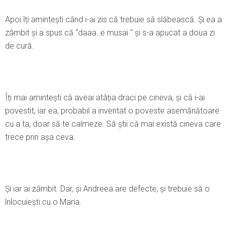
Apoi îți amintești când i-ai zis că trebuie să slăbească. Şi ea a
zâmbit și a spus că “daaa..e musai “ și s-a apucat a doua zi
de cură.
Îți mai amintești că aveai atâția draci pe cineva, și că i-ai
povestit, iar ea, probabil a inventat o poveste asemănătoare
cu a ta, doar să te calmeze. Să știi că mai există cineva care
trece prin așa ceva.
Şi iar ai zâmbit. Dar, și Andreea are defecte, și trebuie să o
înlocuiești cu o Maria.