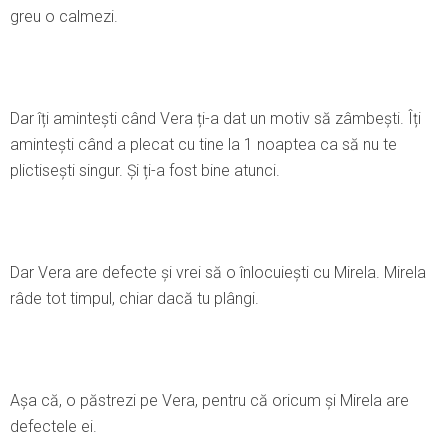
greu o calmezi.
Dar îți amintești când Vera ți-a dat un motiv să zâmbești. Îți
amintești când a plecat cu tine la 1 noaptea ca să nu te
plictisești singur. Şi ți-a fost bine atunci.
Dar Vera are defecte și vrei să o înlocuiești cu Mirela. Mirela
râde tot timpul, chiar dacă tu plângi.
Așa că, o păstrezi pe Vera, pentru că oricum și Mirela are
defectele ei.