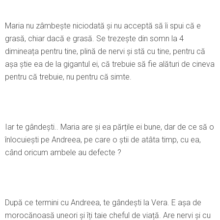
Maria nu zâmbește niciodată și nu acceptă să îi spui că e
grasă, chiar dacă e grasă. Se trezește din somn la 4
dimineața pentru tine, plină de nervi și stă cu tine, pentru că
așa știe ea de la gigantul ei, că trebuie să fie alături de cineva
pentru că trebuie, nu pentru că simte.
Iar te gândești.. Maria are și ea părțile ei bune, dar de ce să o
înlocuiești pe Andreea, pe care o știi de atâta timp, cu ea,
când oricum ambele au defecte ?
După ce termini cu Andreea, te gândești la Vera. E așa de
morocănoasă uneori și îți taie cheful de viață. Are nervi și cu