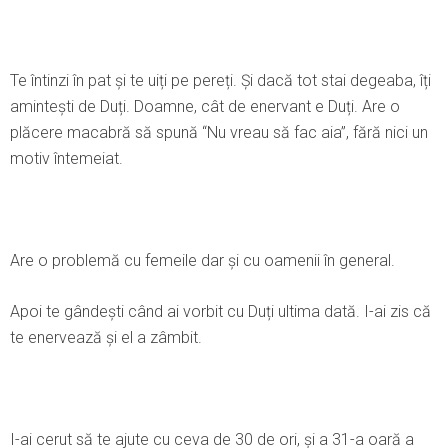
Te întinzi în pat și te uiți pe pereți. Şi dacă tot stai degeaba, îți
amintești de Duți. Doamne, cât de enervant e Duți. Are o
plăcere macabră să spună “Nu vreau să fac aia”, fără nici un
motiv întemeiat.
Are o problemă cu femeile dar și cu oamenii în general.
Apoi te gândești când ai vorbit cu Duți ultima dată. I-ai zis că
te enervează și el a zâmbit.
I-ai cerut să te ajute cu ceva de 30 de ori, și a 31-a oară a