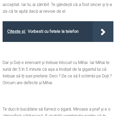
acceptat. Iar tu, ai zâmbit. Te gândești că a fost sincer și ți-a
zis că te ajută dacă ai nevoie de el.
Citeste si:
Vorbesti cu fetele la telefon
Dar și Duți e enervant și trebuie înlocuit cu Mihai. Iar Mihai te
sună din 5 în 5 minute că așa a învățat de la gigantul lui că
trebuie să îți suni prietenii. Deci ? De ce să îl schimbi pe Duți ?
Oricum are defecte și Mihai.
Te duci în bucătărie să fumezi o țigară. Miroase a praf și e o
atmosferă călduroasă. E ciudată combinația pentru că în