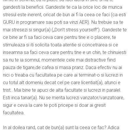
gandesti la beneficii. Gandeste te ca la orice loc de munca
stresul este inerent, oricat de bun ai fi la ceea ce faci (ca esti
GURU in programare sau poti sa vinzi AER). Nu trebuie sa te
mai stresezi si singur(a) („Don’t stress yourself!”). Gandeste te
ce bine ar fi sa faci ceva care pentru tine e o placere, te
stimuleaza si iti solicita toata atentie si concetrarea si ce
inseamna sa faci ceva care pentru tine e un chin, te chinuiesti
sa nu te ia somnul, momentele cele mai distractive fiind
pauza de tigare,de cafea si masa pranz. Daca efectiv nu ai
nici o treaba cu facultatea pe care ai terminat-o si lucrezi in
cu totul alt domeniu decat cel pe care licentiat(a), atunci e
trist.. Mai bine te apuci de alta facultate si lucrezi in paralel.
Esti inca tanar(a). Nu se merita lucrezi vanzator/vanzatoare,
sigur e ceva la care te poti pricepe si doar ai gresit
facultatea.
In al doilea rand, cat de bun(a) sunt la ceea ce fac? Adica