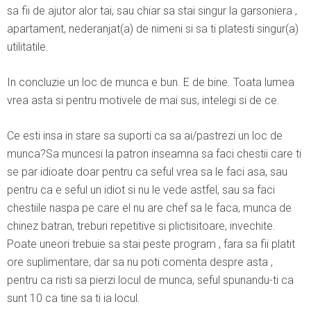
sa fii de ajutor alor tai, sau chiar sa stai singur la garsoniera ,
apartament, nederanjat(a) de nimeni si sa ti platesti singur(a)
utilitatile.
In concluzie un loc de munca e bun. E de bine. Toata lumea
vrea asta si pentru motivele de mai sus, intelegi si de ce.
Ce esti insa in stare sa suporti ca sa ai/pastrezi un loc de
munca?Sa muncesi la patron inseamna sa faci chestii care ti
se par idioate doar pentru ca seful vrea sa le faci asa, sau
pentru ca e seful un idiot si nu le vede astfel, sau sa faci
chestiile naspa pe care el nu are chef sa le faca, munca de
chinez batran, treburi repetitive si plictisitoare, invechite.
Poate uneori trebuie sa stai peste program , fara sa fii platit
ore suplimentare, dar sa nu poti comenta despre asta ,
pentru ca risti sa pierzi locul de munca, seful spunandu-ti ca
sunt 10 ca tine sa ti ia locul.