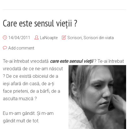
Care este sensul vieții ?
14/04/2011
LaNoapte
Scrisori
,
Scrisori din viata
Add comment
Te-ai întrebat vreodată
care este sensul vieții
? Te-ai întreba
t
vreodată de ce ne-am născut
? De ce există obiceiul de a
ieși afară din casă, de a-ți
face prieteni, de a bârfi, de a
asculta muzică ?
Eu m-am gândit. Şi m-am
gândit mult de tot.