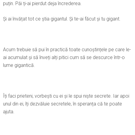
puțin. Păi ți-ai pierdut deja încrederea.
Şi ai învățat tot ce știa gigantul. Şi te-ai făcut și tu gigant.
Acum trebuie să pui în practică toate cunoștințele pe care le-
ai acumulat și să înveți alți pitici cum să se descurce într-o
lume gigantică.
Îți faci prieteni, vorbești cu ei și le spui niște secrete. Iar apoi
unul din ei, îți dezvăluie secretele, în speranța că te poate
ajuta.