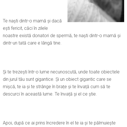
Te naști dintr-o mamă și dacă
ești fericit, căci în zilele
noastre există donatori de spermă, te naști dintr-o mamă și
dintr-un tată care e lângă tine.
Şi te trezești într-o lume necunoscută, unde toate obiectele
din jurul tău sunt gigantice. Şi un obiect gigantic care se
mișcă, te ia și te strânge în brațe și te învață cum să te
descurci în această lume. Te învață și el ce știe.
Apoi, după ce ai prins încredere în el te ia și te pălmuiește