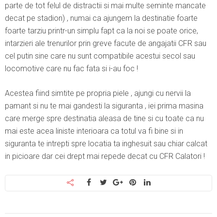
parte de tot felul de distractii si mai multe seminte mancate
decat pe stadion) , numai ca ajungem la destinatie foarte
foarte tarziu printr-un simplu fapt ca la noi se poate orice,
intarzieri ale trenurilor prin greve facute de angajatii CFR sau
cel putin sine care nu sunt compatibile acestui secol sau
locomotive care nu fac fata si i-au foc !
Acestea fiind simtite pe propria piele , ajungi cu nervii la
pamant si nu te mai gandesti la siguranta , iei prima masina
care merge spre destinatia aleasa de tine si cu toate ca nu
mai este acea liniste interioara ca totul va fi bine si in
siguranta te intrepti spre locatia ta inghesuit sau chiar calcat
in picioare dar cei drept mai repede decat cu CFR Calatori !