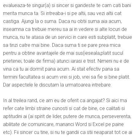
evalueaza-te singur(a) si sincer si gandeste te cam cati bani
merita munca ta. Si intreaba-i si pe altii, sau vezi altii cat
castiga. Ajungi la o suma. Daca nu obtii suma aia acum,
inseamna ca trebuie mereu sa ai in vedere si alte locuri de
munca, nu te atasa de un servici in care esti subplatit, trebuie
sa tinzi catre mai bine. Daca suma ti se pare prea mica
pentru a obtine avantajele de mai sus(ieseala,platit sucul
prietenei, toale de firma) atunci iarasi e trist. Nimeni nu e de
vina ca tu ai dormit pana acum. Ai stat efectiv pana sa
termini facultatea si acum vrei si job, vrei sa fie si bine platit.
Dar aspectele le discutam la urmatoarea intrebare.
In al treilea rand, ce am eu de oferit ca angajat? Si aici ma
refer cate limbi straine cunosti si cat de bine, ce calitati si
aptitudini ai (ai spirit de lider, putere de munca, perseverenta,
abilitate de comunicare, mananci Word si Excel pe paine
etc). Fii sincer cu tine, si nu te gandii ca stii neaparat tot ce ai