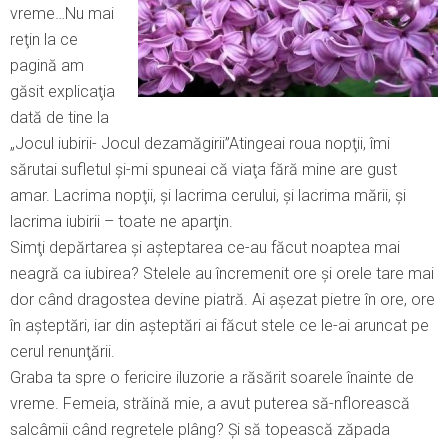
vreme…Nu mai
reţin la ce
pagină am
găsit explicaţia
dată de tine la
„Jocul iubirii- Jocul dezamăgirii”Atingeai roua nopţii, îmi
sărutai sufletul şi-mi spuneai că viaţa fără mine are gust
amar. Lacrima nopţii, şi lacrima cerului, şi lacrima mării, şi
lacrima iubirii – toate ne aparţin.
Simţi depărtarea şi aşteptarea ce-au făcut noaptea mai
neagră ca iubirea? Stelele au încremenit ore şi orele tare mai
dor când dragostea devine piatră. Ai aşezat pietre în ore, ore
în aşteptări, iar din aşteptări ai făcut stele ce le-ai aruncat pe
cerul renunţării.
Graba ta spre o fericire iluzorie a răsărit soarele înainte de
vreme. Femeia, străină mie, a avut puterea să-nflorească
salcâmii când regretele plâng? Şi să topească zăpada