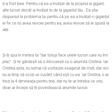
ți-a fost bine. Pentru că ea a învățat de la propriul ei gigant,
alte lucruri decât ai învățat tu de la gigantul tău.. Ea știa
răspunsul la problema ta, pentru că pe ea a învățat-o gigantul
ei fix ce nu avea nevoie pentru ea, avea nevoie să le spună la
alții.
Şi îți spui în mintea ta “dar totuși face unele lucruri care nu îmi
plac”. Şi te gândești să o înlocuiești cu o anumită Cristina. Iar
Cristina asta, nu numai că vorbește exagerat de mult, dar nici
nu ai timp să scoți un cuvânt când ești cu ea. Iar Cristina, s-ar
trezi la 4 dimineața pentru tine, dar nu te-ar întreba ce vrei,
doar ar începe să îți povestească anumite lucruri.