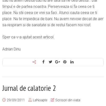
sau nu avem destui/sau nu are tata sa ne dea destui… Dar
timpul e de partea noastra. Perserveaza si fa ceea ce ti
place. Nu stii ceea ce vrei sa faci. Atunci cauta ceea ce ti
place. Nu te impiedica de bani. Nu avem nevoie decat de aer
sa respiram si de sanatate si de restul facem noi rost.
Sper ca v-a ajutat acest articol.
Adrian Dinu
Jurnal de calatorie 2
29/09/2011
LaNoapte
Scrisori din viata