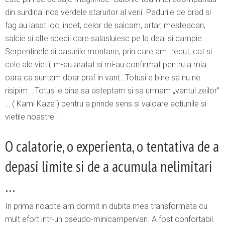
din surdina inca verdele staruitor al verii. Padurile de brad si
fag au lasat loc, incet, celor de salcam, artar, mesteacan,
salcie si alte specii care salasluiesc pe la deal si campie…
Serpentinele si pasurile montane, prin care am trecut, cat si
cele ale vietii, m-au aratat si mi-au confirmat pentru a mia
oara ca suntem doar praf in vant…Totusi e bine sa nu ne
risipim …Totusi e bine sa asteptam si sa urmam „vantul zeilor”
… ( Kami Kaze ) pentru a prinde sens si valoare actiunile si
vietile noastre !
O calatorie, o experienta, o tentativa de a
depasi limite si de a acumula nelimitari
…
In prima noapte am dormit in dubita mea transformata cu
mult efort intr-un pseudo-minicampervan. A fost confortabil.