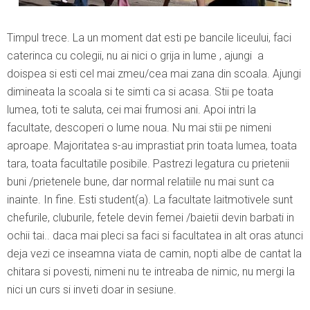
Timpul trece. La un moment dat esti pe bancile liceului, faci
caterinca cu colegii, nu ai nici o grija in lume , ajungi a
doispea si esti cel mai zmeu/cea mai zana din scoala. Ajungi
dimineata la scoala si te simti ca si acasa. Stii pe toata
lumea, toti te saluta, cei mai frumosi ani. Apoi intri la
facultate, descoperi o lume noua. Nu mai stii pe nimeni
aproape. Majoritatea s-au imprastiat prin toata lumea, toata
tara, toata facultatile posibile. Pastrezi legatura cu prietenii
buni /prietenele bune, dar normal relatiile nu mai sunt ca
inainte. In fine. Esti student(a). La facultate laitmotivele sunt
chefurile, cluburile, fetele devin femei /baietii devin barbati in
ochii tai.. daca mai pleci sa faci si facultatea in alt oras atunci
deja vezi ce inseamna viata de camin, nopti albe de cantat la
chitara si povesti, nimeni nu te intreaba de nimic, nu mergi la
nici un curs si inveti doar in sesiune.