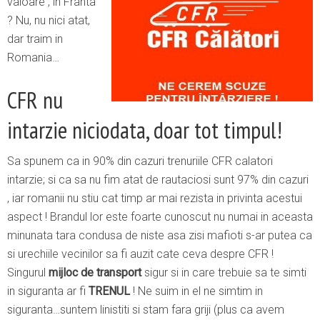
valoare , in Franta
? Nu, nu nici atat,
dar traim in
Romania…
CFR nu
intarzie niciodata, doar tot timpul!
Sa spunem ca in 90% din cazuri trenuriile CFR calatori
intarzie; si ca sa nu fim atat de rautaciosi sunt 97% din cazuri
, iar romanii nu stiu cat timp ar mai rezista in privinta acestui
aspect ! Brandul lor este foarte cunoscut nu numai in aceasta
minunata tara condusa de niste asa zisi mafioti s-ar putea ca
si urechiile vecinilor sa fi auzit cate ceva despre CFR !
Singurul
mijloc de transport
sigur si in care trebuie sa te simti
in siguranta ar fi
TRENUL
! Ne suim in el ne simtim in
siguranta…suntem linistiti si stam fara griji (plus ca avem