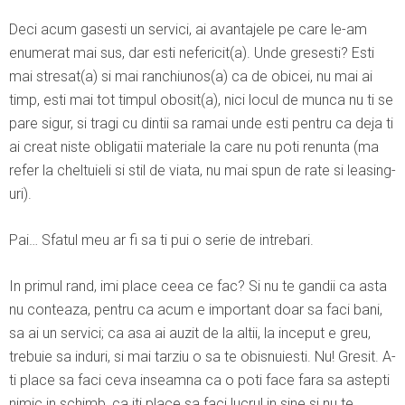
Deci acum gasesti un servici, ai avantajele pe care le-am
enumerat mai sus, dar esti nefericit(a). Unde gresesti? Esti
mai stresat(a) si mai ranchiunos(a) ca de obicei, nu mai ai
timp, esti mai tot timpul obosit(a), nici locul de munca nu ti se
pare sigur, si tragi cu dintii sa ramai unde esti pentru ca deja ti
ai creat niste obligatii materiale la care nu poti renunta (ma
refer la cheltuieli si stil de viata, nu mai spun de rate si leasing-
uri).
Pai… Sfatul meu ar fi sa ti pui o serie de intrebari.
In primul rand, imi place ceea ce fac? Si nu te gandii ca asta
nu conteaza, pentru ca acum e important doar sa faci bani,
sa ai un servici; ca asa ai auzit de la altii, la inceput e greu,
trebuie sa induri, si mai tarziu o sa te obisnuiesti. Nu! Gresit. A-
ti place sa faci ceva inseamna ca o poti face fara sa astepti
nimic in schimb, ca iti place sa faci lucrul in sine si nu te