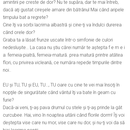
amintirii pe creste de dor? Nu te supăra, dar te mai întreb,
dacă aţi gustat cireşele amare din bătrânul Mai când aripele
timpului bat a regrete?
Cine îţi va sorbi lacrima albastră şi cine-ţi va îndulci durerea
când orele dor?
Graba ta a lăsat frunze uscate într-o simfonie de culori
nedesluşite… La casa nu ştiu cărei număr te aştepta f e m e i
a: femeia-piatră, femeia-matură. prea matură printre atâtea
flori, cu privirea vicleană, ce număra repede timpurile dintre
noi..
EU şi TU, TU şi EU, TU…, TU oare cu cine te vei mai însoţi în
nopţile de singurătate când vântul îţi va bate în geam cu
furie?
Dacă-ai veni, ţi-aş pava drumul cu stele şi ţi-aş prinde la gât
curcubee. Hai, vino în noaptea uitării când florile dorm! Îţi voi
deştepta vise care nu mor, vise care nu dor, şi nu-ţi voi da să