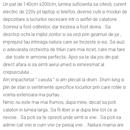
Un pat de 140cm x200cm, lumina suficienta sa citesti, curent
electric de 220v pt laptop si telefon, diverse cutii si moduri de
depozitare a lucrurilor necesare intr-o astfel de calatorie …
Somnul a fost odihnitor, dar trezirea a fost divina …Sa
deschizi ochii la mijitul zorilor si sa vezi prin geamuri de jur ,
imprejurul tau intreaga natura care se trezeste si ea…Sa auzi
o adevarata orchestra de triluri care mai incet, care mai tare
…dar toate in armonie perfecta…Apoi sa te dai jos din pat
direct afara si sa simti aerul umed si inmiresmat al
crepusculului …
Am impachetat ” casuta ” si am plecat la drum…Drum lung si
plin de stari si sentimente specifice locurilor prin care rotile si
vointa exterioara ma purtau …
Nimic nu este mai mai frumos, dupa mine, decat sa poti
calatori in lumea larga…Sa fii liber si ai dupa tine tot ce ai
nevoie… Sa poti sa te opresti unde simti si vrei …Sa poti sa
admiri cat vrei si cum vrei ce peisaj vrei … Natura mama are