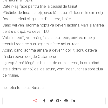
biei lacrima nopţii.
Câte n-aş face pentru tine la ceasul de taină!
Păsările, de frica tristeţii, şi-au făcut cuib în lacrimile dimineţii.
Doar Luceferii ciugulesc din durere, iubire.
Când vei veni, lacrima nopţii va deveni lacrima Mării şi Marea,
pentru o clipă, va deveni EU.
Valurile reci îţi vor mângâia sufletul rece, privirea rece şi
trecutul rece ce s-au aşternut între noi cu rost
Acum, când lacrima amară a devenit dor, îţi scriu câteva
rânduri pe-un colţ de Octombrie.
aşteaptă-mă lângă un buchet de cruzanteme, la ora când
stele dorm, iar noi, cei de acum, vom îngenunchea spre ziua
de mâine,
Lucretia Ionescu Buiciuc