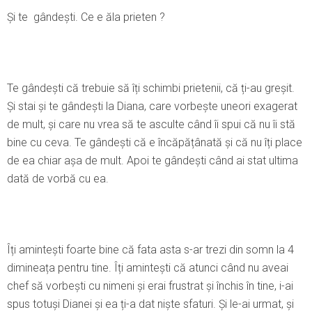
Şi te gândești. Ce e ăla prieten ?
Te gândești că trebuie să îți schimbi prietenii, că ți-au greșit.
Şi stai și te gândești la Diana, care vorbește uneori exagerat
de mult, și care nu vrea să te asculte când îi spui că nu îi stă
bine cu ceva. Te gândești că e încăpățânată și că nu îți place
de ea chiar așa de mult. Apoi te gândești când ai stat ultima
dată de vorbă cu ea.
Îți amintești foarte bine că fata asta s-ar trezi din somn la 4
dimineața pentru tine. Îți amintești că atunci când nu aveai
chef să vorbești cu nimeni și erai frustrat și închis în tine, i-ai
spus totuși Dianei și ea ți-a dat niște sfaturi. Şi le-ai urmat, și