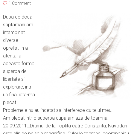
1 Comment
Dupa ce doua
saptamani am
intampinat
diverse
oprelisti in a
atenta la
aceasta forma
superba de
libertate si
explorare, intr-
un final iata-ma
plecat.
Problemele nu au incetat sa interfereze cu telul meu.
Am plecat intr-o superba dupa amiaza de toamna,
20.09.2011…Drumul de la Toplita catre Constanta, Navodari
este plin de peisaje magnifice. Culorile toamnei acompaniau