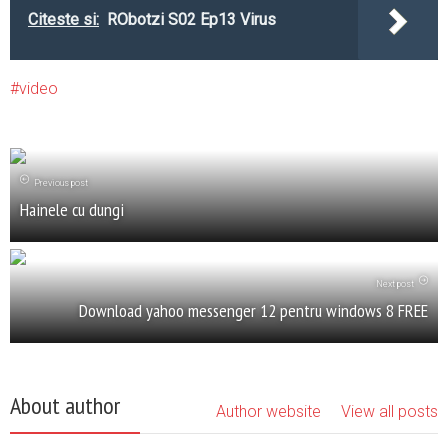
Citeste si:
RObotzi S02 Ep13 Virus
video
Previous post
Hainele cu dungi
Next post
Download yahoo messenger 12 pentru windows 8 FREE
About author
Author website
View all posts