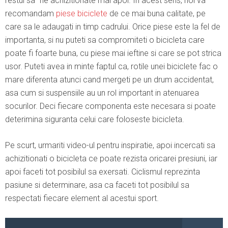
restul sa fie achizitionate mai apoi. In acest sens, noi va
recomandam
piese biciclete
de ce mai buna calitate, pe
care sa le adaugati in timp cadrului. Orice piese este la fel de
importanta, si nu puteti sa compromiteti o bicicleta care
poate fi foarte buna, cu piese mai ieftine si care se pot strica
usor. Puteti avea in minte faptul ca, rotile unei biciclete fac o
mare diferenta atunci cand mergeti pe un drum accidentat,
asa cum si suspensiile au un rol important in atenuarea
socurilor. Deci fiecare componenta este necesara si poate
deterimina siguranta celui care foloseste bicicleta.
Pe scurt, urmariti video-ul pentru inspiratie, apoi incercati sa
achizitionati o bicicleta ce poate rezista oricarei presiuni, iar
apoi faceti tot posibilul sa exersati. Ciclismul reprezinta
pasiune si determinare, asa ca faceti tot posibilul sa
respectati fiecare element al acestui sport.