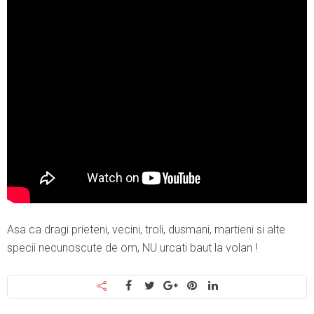
Asa ca dragi prieteni, vecini, troli, dusmani, martieni si alte
specii necunoscute de om, NU urcati baut la volan !