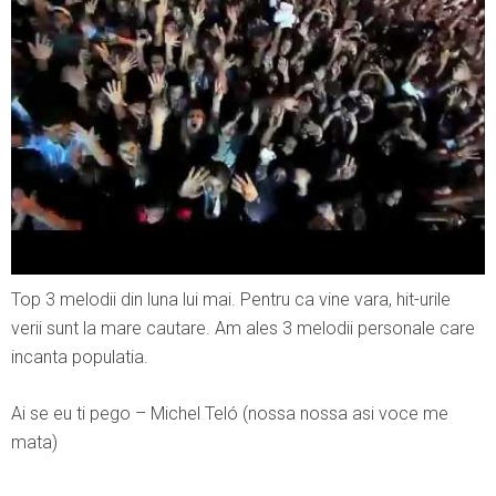
Top 3 melodii din luna lui mai. Pentru ca vine vara, hit-urile
verii sunt la mare cautare. Am ales 3 melodii personale care
incanta populatia.
Ai se eu ti pego – Michel Teló (nossa nossa asi voce me
mata)