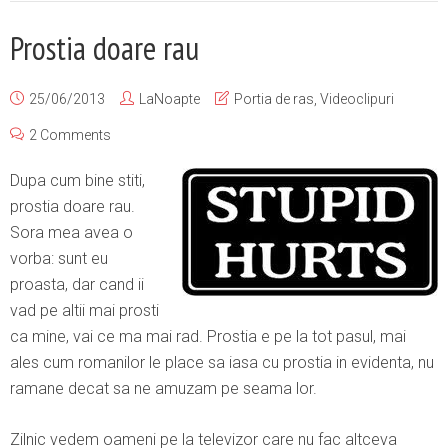
Prostia doare rau
25/06/2013
LaNoapte
Portia de ras
,
Videoclipuri
2 Comments
Dupa cum bine stiti,
prostia doare rau.
Sora mea avea o
vorba: sunt eu
proasta, dar cand ii
vad pe altii mai prosti
ca mine, vai ce ma mai rad. Prostia e pe la tot pasul, mai
ales cum romanilor le place sa iasa cu prostia in evidenta, nu
ramane decat sa ne amuzam pe seama lor.
Zilnic vedem oameni pe la televizor care nu fac altceva