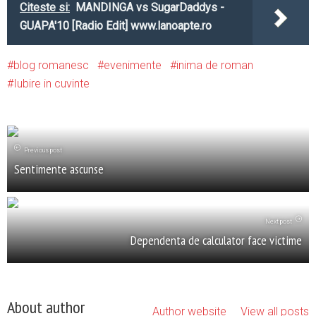
Citeste si:
MANDINGA vs SugarDaddys -
GUAPA'10 [Radio Edit] www.lanoapte.ro
blog romanesc
evenimente
inima de roman
Iubire in cuvinte
Previous post
Sentimente ascunse
Next post
Dependenta de calculator face victime
About author
Author website
View all posts