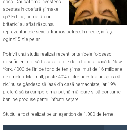
casă. Dar cât timp investesc
acestea în coafură şi make
up? Ei bine, cercetătorii
britanici au aflat răspunsul:
reprezentantele sexului frumos petrec, în medie, în faţa
oglinzii 5 zile pe an.
Potrivit unui studiu realizat recent, britanicele folosesc
ruj suficient cât să traseze o linie de la Londra până la New
York, 4000 de litri de fond de ten şi mai mult de 16 milioane
de rimeluri. Mai mult, peste 40% dintre acestea au spus că
nici nu se gândesc să iasă din casă nemachiate, iar 19%
preferă să îşi cumpere mai puţină mâncare şi să consume
bani pe produse pentru înfrumuseţare.
Studiul a fost realizat pe un eşantion de 1.000 de femei.