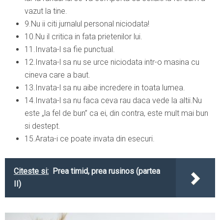
vazut la tine.
9.Nu ii citi jurnalul personal niciodata!
10.Nu il critica in fata prietenilor lui.
11.Invata-l sa fie punctual.
12.Invata-l sa nu se urce niciodata intr-o masina cu
cineva care a baut.
13.Invata-l sa nu aibe incredere in toata lumea.
14.Invata-l sa nu faca ceva rau daca vede la altii.Nu
este „la fel de bun” ca ei, din contra, este mult mai bun
si destept.
15.Arata-i ce poate invata din esecuri.
Citeste si:
Prea timid, prea rusinos (partea
II)