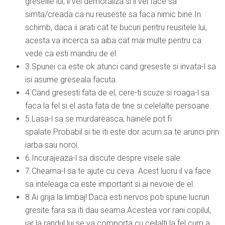
greselile lui, il vei demoraliza si il vei face sa
simta/creada ca nu reuseste sa faca nimic bine.In
schimb, daca ii arati cat te bucuri pentru reusitele lui,
acesta va incerca sa aiba cat mai multe pentru ca
vede ca esti mandru de el.
3.Spunei ca este ok atunci cand greseste si invata-l sa
isi asume greseala facuta.
4.Cand gresesti fata de el, cere-ti scuze si roaga-l sa
faca la fel si el asta fata de tine si celelalte persoane.
5.Lasa-l sa se murdareasca, hainele pot fi
spalate.Probabil si tie iti este dor acum sa te arunci prin
iarba sau noroi.
6.Incurajeaza-l sa discute despre visele sale.
7.Cheama-l sa te ajute cu ceva. Acest lucru il va face
sa inteleaga ca este important si ai nevoie de el.
8.Ai grija la limbaj! Daca esti nervos poti spune lucruri
gresite fara sa iti dau seama.Acestea vor rani copilul,
iar la randul lui se va comporta cu ceilalti la fel cum a