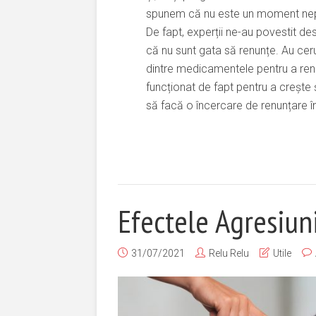
spunem că nu este un moment nepot
De fapt, experții ne-au povestit d
că nu sunt gata să renunțe. Au ce
dintre medicamentele pentru a renu
funcționat de fapt pentru a crește
să facă o încercare de renunțare în 
Efectele Agresiuni
31/07/2021
Relu Relu
Utile