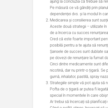
ajung la concluzia că trebuie să ren
Pe măsură ce vă gândiți prin planul 
dependenței dvs. și la modul în car
Medicarea și consilierea sunt susți
Aceste două strategii – utilizate 
de a încerca cu succes renunțarea
Cred că este foarte important pent
posibilă pentru a te ajuta să renunți
Șansele de succes sunt dublate sau
pe dovezi de renunțare la fumat d
Cinci dintre medicamente sunt diferi
nicotină, dar nu printr-o țigară. Se
gumă, inhalator, pastilă, spray naza
Strategiile simple vă pot ajuta să na
Pofta de o țigară ar putea fi legată
special în momentele în care obișnu
Ar trebui să încercați să planifica
Când o poftă atinge, încercați să vă