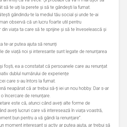
 să te uiți la perete și să te gândești la fumat.
ești gândindu-te la mediul tău social și unde te-ai
man observă că un lucru foarte util pentru
din viața ta care să te sprijine și să te înveselească și
ta te-ar putea ajuta să renunți
e de viață noi și interesante sunt legate de renunțarea
i și foști, ea a constatat că persoanele care au renunțat
imativ dublul numărului de experiențe
 cei care s-au întors la fumat.
 neapărat că ar trebui să-ți iei un nou hobby. Dar s-ar
 o încercare de renunțare.
are este că, atunci când aveți alte forme de
d aveți lucruri care vă interesează în viața voastră,
oment bun pentru a vă gândi la renunțare”.
un moment interesant și activ ar putea ajuta, ar trebui să