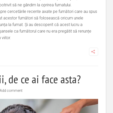
rivit să ne gândim la oprirea fumatului.
espre cercetările recente axate pe fumători care au spus
rut acestor fumători să folosească oricum unele
nța la fumat. Și au descoperit că acest lucru a
 șansele ca fumătorul care nu era pregătit să renunțe
viitor.
i, de ce ai face asta?
Add comment