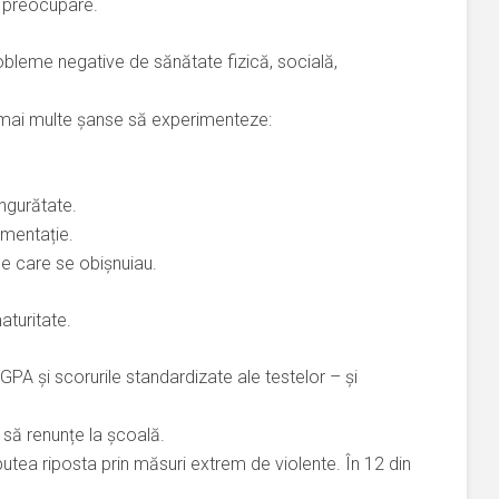
 preocupare.
robleme negative de sănătate fizică, socială,
u mai multe șanse să experimenteze:
ingurătate.
imentație.
 de care se obișnuiau.
turitate.
 și scorurile standardizate ale testelor – și
 să renunțe la școală.
putea riposta prin măsuri extrem de violente. În 12 din