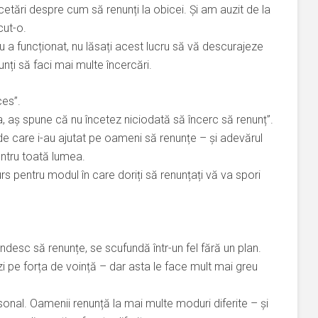
cetări despre cum să renunți la obicei. Și am auzit de la
cut-o.
nu a funcționat, nu lăsați acest lucru să vă descurajeze
unți să faci mai multe încercări.
ces”.
, aș spune că nu încetez niciodată să încerc să renunț”.
 care i-au ajutat pe oameni să renunțe – și adevărul
ntru toată lumea.
s pentru modul în care doriți să renunțați vă va spori
desc să renunțe, se scufundă într-un fel fără un plan.
i pe forța de voință – dar asta le face mult mai greu
rsonal. Oamenii renunță la mai multe moduri diferite – și