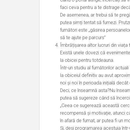
faci ceva pentru a te distrage decât
De asemenea, ar trebui să te pregăt
putea simți tentat să fumezi. Prutz
fumători este „găsirea persoanelor 
să te ajute pe parcurs”
Îmbrățișarea altor lucruri din viața 
Există unele dovezi că evenimentel
la obicei pentru totdeauna.
Într-un studiu al fumătorilor actual
la obiceiul definitiv au avut aprox
noi și noi în perioada inițială decât
Deci, ce înseamnă asta?Nu înseamnă
putea să sugereze când să încerci
„Ceea ce sugerează această cercet
recompensă și motivație, atunci cân
în afară de fumat, ar putea fi un m
Și, deși programarea acestuia într-