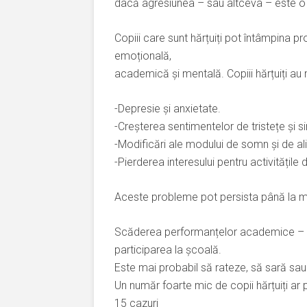
dacă agresiunea – sau altceva – este o
Copiii care sunt hărțuiți pot întâmpina p
emoțională,
academică și mentală. Copiii hărțuiți a
-Depresie și anxietate.
-Creșterea sentimentelor de tristețe și s
-Modificări ale modului de somn și de al
-Pierderea interesului pentru activitățile
Aceste probleme pot persista până la ma
Scăderea performanțelor academice – GPA
participarea la școală.
Este mai probabil să rateze, să sară sau
Un număr foarte mic de copii hărțuiți ar 
15 cazuri