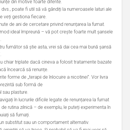
unțe din motive foarte diferite.
dvs., poate fi util să vă gândiți la numeroasele laturi ale
e veți gestiona fiecare.
nute de ani de cercetare privind renunțarea la fumat.
în mod ideal împreună – vă pot crește foarte mult șansele
.
ru fumător să știe asta, vrei să dai cea mai bună șansă
.
 chiar triplate dacă cineva a folosit tratamente bazate
acă încearcă să renunțe.
te forme de „terapii de înlocuire a nicotinei”. Vor livra
 prezintă sub formă de
l sau plasture.
vigați în lucrurile dificile legate de renunțarea la fumat
 de rutina zilnică – de exemplu, le puteți experimenta în
iați să fumați.
ți un substitut sau un comportament alternativ.
 amintiți că va trece. Și probabil că va fi mai ușor să